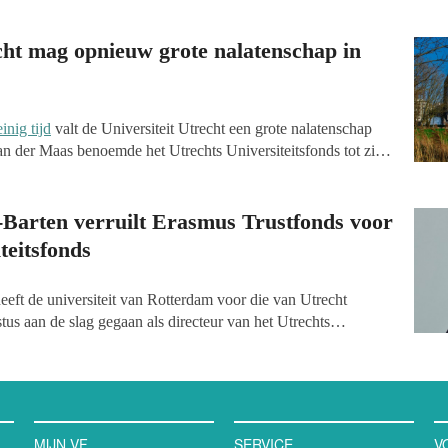
cht mag opnieuw grote nalatenschap in
nig tijd
valt de Universiteit Utrecht een grote nalatenschap
an der Maas benoemde het Utrechts Universiteitsfonds tot zijn
ij in juni overleed. De nalatenschap, die naar verwachting
 bedraagt, wordt naar de wens van prof. van der Maas besteed
un schuld in financiële of emotionele problemen zijn geraakt.
-Barten verruilt Erasmus Trustfonds voor
teitsfonds
eeft de universiteit van Rotterdam voor die van Utrecht
stus aan de slag gegaan als directeur van het Utrechts
d relatiemanagement van de universiteit (UU). In die rollen zal
dragen over externe relaties, alumnibeleid en fondsenwerving
MIJN VF
SERVICE
V