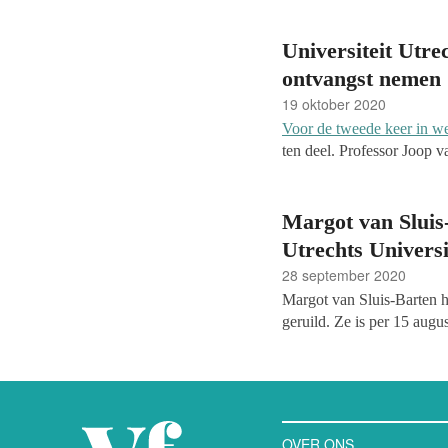
Universiteit Utre
ontvangst nemen
19 oktober 2020
Voor de tweede keer in wei
ten deel. Professor Joop v
enige erfgenaam voordat h
meer dan een miljoen euro
aan studenten die buiten h
Margot van Sluis
Utrechts Universi
28 september 2020
Margot van Sluis-Barten h
geruild. Ze is per 15 augu
Universiteitsfonds en hoof
zij verantwoordelijkheid 
voor de UU.
OVER ONS