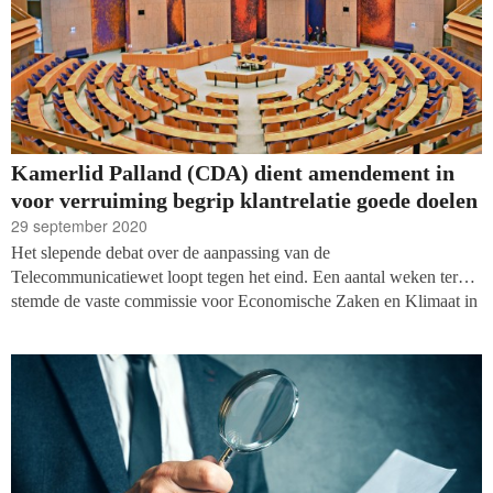
Kamerlid Palland (CDA) dient amendement in
voor verruiming begrip klantrelatie goede doelen
29 september 2020
Het slepende debat over de aanpassing van de
Telecommunicatiewet loopt tegen het eind. Een aantal weken terug
stemde de vaste commissie voor Economische Zaken en Klimaat in
met een plenair debat in de Tweede Kamer, dat nu op de agenda
staat voor de week van maandag 12 oktober. In aanloop naar die
sessie heeft Tweede Kamerlid Hilde Palland (CDA) een
amendement ingediend voor de verruiming van het begrip
klantrelatie voor goede doelen. Het amendement erkent het
maatschappelijk belang van het werk van goede doelen en echoot
het standpunt dat brancheorganisatie Goede Doelen Nederland al