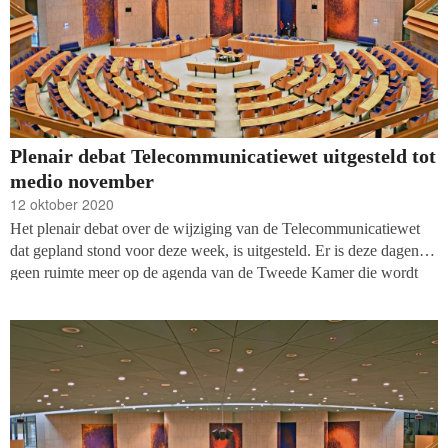
Plenair debat Telecommunicatiewet uitgesteld tot
medio november
12 oktober 2020
Het plenair debat over de wijziging van de Telecommunicatiewet
dat gepland stond voor deze week, is uitgesteld. Er is deze dagen
geen ruimte meer op de agenda van de Tweede Kamer die wordt
gedomineerd door de bestrijding van de coronacrisis. Het debat is
onder voorbehoud
opnieuw ingepland voor week 47
(dinsdag 17,
woensdag 18 of donderdag 19 november).