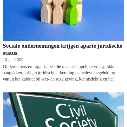
Sociale ondernemingen krijgen aparte juridische
status
13 juli 2020
Ondernemers en organisaties die maatschappelijke vraagstukken
aanpakken, krijgen juridische erkenning en actieve begeleiding
vanuit het kabinet bij wet- en regelgeving, kennisdeling en het
verkrijgen van financiering. De ministerraad heeft vorige week
ingestemd met een brief aan de Tweede Kamer van staatssecretaris
Keijzer waarin de ‘maatschappelijke BV’ wordt aangekondigd.
Daarmee krijgen sociale ondernemingen een aparte juridische
status.