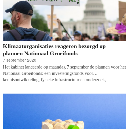
Klimaatorganisaties reageren bezorgd op
plannen Nationaal Groeifonds
7 september 2020
Het kabinet lanceerde op maandag 7 september de plannen voor het
Nationaal Groeifonds: een investeringsfonds voor
kennisontwikkeling, fysieke infrastructuur en onderzoek,
ontwikkeling en innovatie. De komende vijf jaar wordt er in totaal
twintig miljard in het fonds gepompt om de klappen van een
eventuele economische dip door de coronacrisis op te vangen.
Greenpeace Nederland en Milieudefensie hebben hun bedenkingen
bij de aangekondigde plannen: de milieuorganisaties vinden dat er
te weinig aan duurzaamheid wordt gedacht.