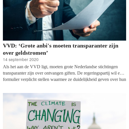
geruime tijd bepleit.
VVD: ‘Grote anbi's moeten transparanter zijn
over geldstromen’
14 september 2020
Als het aan de VVD ligt, moeten grote Nederlandse stichtingen
transparanter zijn over ontvangen giften. De regeringspartij wil een
formulier verplicht stellen waarmee ze duidelijkheid geven over hun
financiën. Die maatregel is nodig om ongewenste beïnvloeding uit
onvrije landen tegen te gaan, schrijft Taxlive.