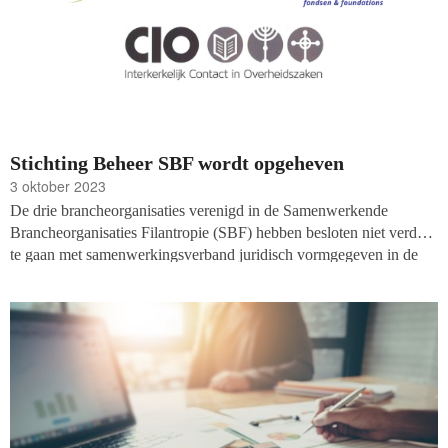
Stichting Beheer SBF wordt opgeheven
3 oktober 2023
De drie brancheorganisaties verenigd in de Samenwerkende
Brancheorganisaties Filantropie (SBF) hebben besloten niet verder
te gaan met samenwerkingsverband juridisch vormgegeven in de
Stichting Beheer SBF. De partijen (Goede Doelen Nederland
(GDN), Interkerkelijk Contact in Overheidszaken (CIO) en
Fondsen in Nederland (FIN)) hebben geconstateerd dat de
samenwerking om de belangen van het maatschappelijk initiatief te
behartigen de laatste jaren aan effectiviteit heeft ingeboet, staat in
een verklaring over het besluit. ‘We zijn van mening dat het voor de
komende tijd beter is om brede coalities met verschillende partijen
in het maatschappelijk middenveld vorm te geven.’