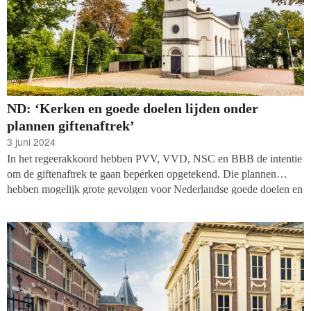
ND: ‘Kerken en goede doelen lijden onder
plannen giftenaftrek’
3 juni 2024
In het regeerakkoord hebben PVV, VVD, NSC en BBB de intentie
om de giftenaftrek te gaan beperken opgetekend. Die plannen
hebben mogelijk grote gevolgen voor Nederlandse goede doelen en
kerken, die minder donaties zullen ontvangen – naar verwachting
tot wel tientallen miljoenen. Hoogleraar filantropie Paul Smeets
spreekt
in het Nederlands Dagblad
(ND) van een ‘dreun’.