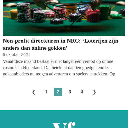
Non-profit directeuren in NRC: ‘Loterijen zijn
anders dan online gokken’
5 oktober 2021
Vanaf deze maand bestaat er niet langer een verbod op online
casino’s in Nederland. Dat betekent dat tien goedgekeurde
gokaanbieders nu mogen adverteren om spelers te trekken. Op
termijn kan dat leiden tot beperkingen voor veilige
(goededoelen)loterijen, en dat zou niet zo moeten zijn, schrijven
1
2
3
4
veertien directeuren van non-profits
in een opiniestuk in de NRC
.