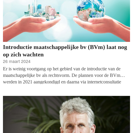
Introductie maatschappelijke bv (BVm) laat nog
op zich wachten
26 maart 2024
Er is weinig voortgang op het gebied van de introductie van de
maatschappelijke bv als rechtsvorm. De plannen voor de BVm
werden in 2021 aangekondigd en daarna via internetconsultatie
besproken, maar sindsdien zijn er weinig vorderingen. Op
Kamervragen van de ChristenUnie deze maand antwoordde
minister Adriaansens van Economische Zaken (EZK) dat er nog
‘onopgeloste hobbels’ zijn bij het vormgeven van de rechtsvorm.