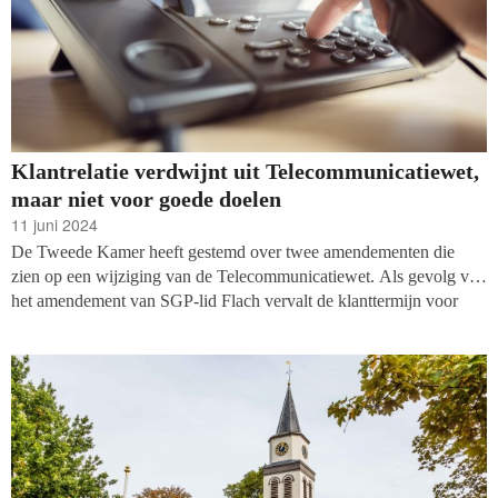
Klantrelatie verdwijnt uit Telecommunicatiewet,
maar niet voor goede doelen
11 juni 2024
De Tweede Kamer heeft gestemd over twee amendementen die
zien op een wijziging van de Telecommunicatiewet. Als gevolg van
het amendement van SGP-lid Flach vervalt de klanttermijn voor
commerciële organisaties waarbinnen zij klanten zonder
voorafgaande toestemming mogen bellen. Voor goede doelen is een
uitzondering gemaakt: zij mogen op basis van de klantrelatie
donateurs, vrijwilligers en diegenen die een manifestatie hebben
bijgewoond blijven bellen. Ook voor loterijen en kranten is een
uitzondering gemaakt. Goede Doelen Nederland is blij met deze
beslissingen.