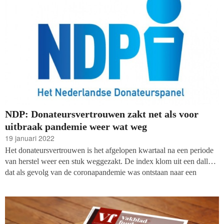
opbracht. Als gevolg kelderde het consumentenvertrouwen en is het
donateursvertrouwen op het hoogste punt in een maand ooit.
NDP: Donateursvertrouwen zakt net als voor
uitbraak pandemie weer wat weg
19 januari 2022
Het donateursvertrouwen is het afgelopen kwartaal na een periode
van herstel weer een stuk weggezakt. De index klom uit een dalletje
dat als gevolg van de coronapandemie was ontstaan naar een
indexcijfer van -8, maar daalt nu naar -15. Dat blijkt uit de
resultaten van de enquête o
nder het Nederlandse Donateurspanel
(NDP) die ieder kwartaal wordt gehouden door WWAV, het CBF
en onderzoeksbureau Kien
. Daarnaast worden panelleden altijd