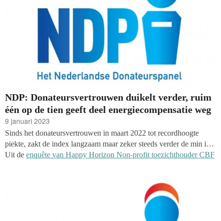
NDP: Donateursvertrouwen duikelt verder, ruim
één op de tien geeft deel energiecompensatie weg
9 januari 2023
Sinds het donateursvertrouwen in maart 2022 tot recordhoogte
piekte, zakt de index langzaam maar zeker steeds verder de min in.
Uit de
enquête van Happy Horizon Non-profit toezichthouder CBF
en onderzoeksbureau Kien onder het Nederlandse Donateurspanel
(NDP)
in december blijkt dat het indexcijfer nog een stukje verder
gezakt is: van -25 naar gemiddeld -33. De laatste twee maanden
van 2022 scoren relatief een tikje hoger dan de maand oktober, toen
met -34 het dieptepunt van het jaar werd bereikt. De onderzoekers
vroegen daarnaast naar de belangrijkste onderwerpen voor 2023,