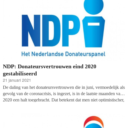
NDP: Donateursvertrouwen eind 2020
gestabiliseerd
21 januari 2021
De daling van het donateursvertrouwen die in juni, vermoedelijk als
gevolg van de coronacrisis, is ingezet, is in de laatste maanden van
2020 een halt toegebracht. Dat betekent dat men niet optimistischer,
maar ook niet pessimistischer zijn geworden over hun eigen
geefgedrag en het Nederlandse geefklimaat, blijkt uit de resultaten
van de enquête onder het
Nederlandse Donateurspanel (NDP) die
ieder kwartaal wordt gehouden door WWAV, het CBF en