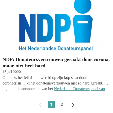
(NDP). Het panel is ook gevraagd naar hun toekomstbeeld voor
2025 en hun vertrouwen in bepaalde maatschappelijke instanties.
NDP: Donateursvertrouwen geraakt door corona,
maar niet heel hard
16 juli 2020
Ondanks het feit dat de wereld op zijn kop staat door de
coronacrisis, lijkt het donateursvertrouwen niet zo hard geraakt. Dat
blijkt uit de antwoorden van het
Nederlands Donateurspanel van
WWAV, Kien en het CBF
. In vergelijking met het
consumentenvertrouwen, gepeild door het Centraal Bureau voor de
1
2
Statistiek, daalt het donateursvertrouwen veel minder snel. Ook
kijkt het NDP deze meting naar nalatenschappen en