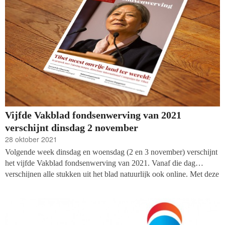
gevraagd naar andere onderwerpen die betrekking hebben op het
doen en laten van goededoelenorganisaties. Deze keer: welke
maatschappelijke problemen moeten worden aangepakt, en door
wie? En wat zijn de respondenten zelf bereid te doen?
Vijfde Vakblad fondsenwerving van 2021
verschijnt dinsdag 2 november
28 oktober 2021
Volgende week dinsdag en woensdag (2 en 3 november) verschijnt
het vijfde Vakblad fondsenwerving van 2021. Vanaf die dag
verschijnen alle stukken uit het blad natuurlijk ook online. Met deze
keer aandacht voor de reactie van de cultuursector op het
coronavirus, een lang interview met afzwaaiend directeur van
International Campaign for Tibet, Tsering Jampa, en de rechten en
plichten van de Belastingdienst in het toezien op fraude en