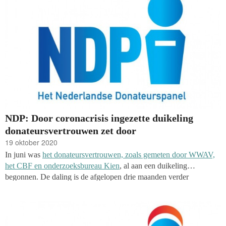
onderzoeksbureau Kien.
Ditmaal werden de respondenten ook
gevraagd naar de onderwerpen die wat hen betreft aandacht
verdienen in 2021 en naar de perceptie goede doelen op social
media.
NDP: Door coronacrisis ingezette duikeling
donateursvertrouwen zet door
19 oktober 2020
In juni was
het donateursvertrouwen, zoals gemeten door WWAV,
het CBF en onderzoeksbureau Kien
, al aan een duikeling
begonnen. De daling is de afgelopen drie maanden verder
doorgezet: donateurs zijn nog pessimistischer geworden over hun
eigen geefgedrag en het Nederlandse geefklimaat. Het
donateursvertrouwen is in september bepaald op -20, blijkt uit de
resultaten van de enquête onder het Nederlandse Donateurspanel