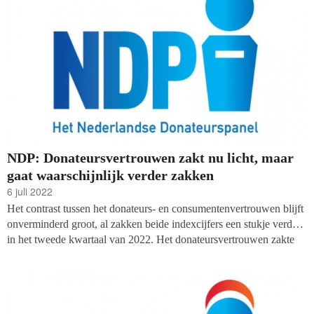
NDP: Donateursvertrouwen zakt nu licht, maar
gaat waarschijnlijk verder zakken
6 juli 2022
Het contrast tussen het donateurs- en consumentenvertrouwen blijft
onverminderd groot, al zakken beide indexcijfers een stukje verder
in het tweede kwartaal van 2022. Het donateursvertrouwen zakte
van -9 in het eerste kwartaal naar -12 dit kwartaal, blijkt uit de
enquête van WWAV, toezichthouder CBF en onderzoeksbureau
Kien onder het Nederlands Donateurspanel (NDP)
die iedere drie
maanden wordt gehouden. Het consumentenvertrouwen zakte nog