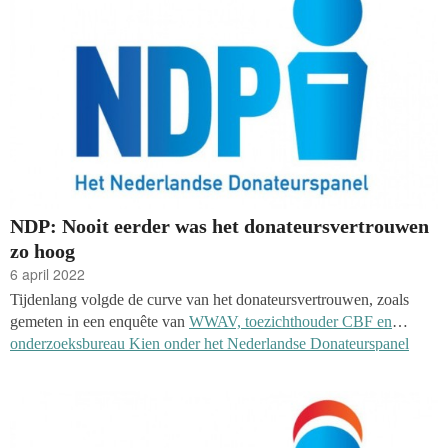
verder en is het laagst sinds de eerste meting in 1972: de index staat
nu op -50.
NDP: Nooit eerder was het donateursvertrouwen
zo hoog
6 april 2022
Tijdenlang volgde de curve van het donateursvertrouwen, zoals
gemeten in een enquête van
WWAV, toezichthouder CBF en
onderzoeksbureau Kien onder het Nederlandse Donateurspanel
(NDP)
, de curve van het consumentenvertrouwen van het CBS.
Met een bewogen eerste kwartaal van 2022 komt daar duidelijk
verandering in. De oorlog in Oekraïne bracht inflatie en stijgende
prijzen, maar ook een Giro555-campagne die meer dan 150 miljoen