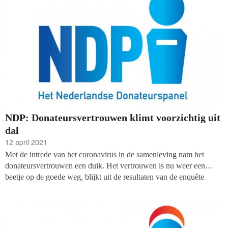
terrorisme.
NDP: Donateursvertrouwen klimt voorzichtig uit
dal
12 april 2021
Met de intrede van het coronavirus in de samenleving nam het
donateursvertrouwen een duik. Het vertrouwen is nu weer een
beetje op de goede weg, blijkt uit de resultaten van de enquête
onder het
Nederlandse Donateurspanel (NDP) die ieder kwartaal
wordt gehouden door WWAV, het CBF en onderzoeksbureau
Kien.
De respondenten werden deze keer ook gevraagd naar hun
visie op donatieplatforms en één jaar goede doelen en corona.