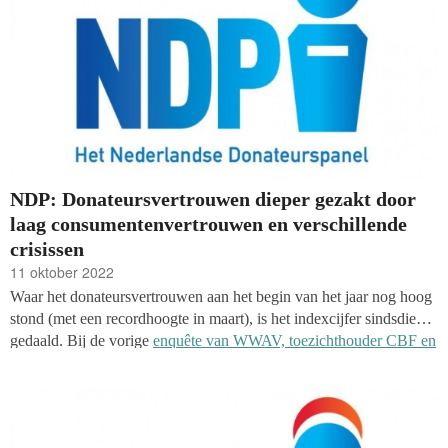
bezuinigen op geefgedrag en de energiecompensatie.
NDP: Donateursvertrouwen dieper gezakt door
laag consumentenvertrouwen en verschillende
crisissen
11 oktober 2022
Waar het donateursvertrouwen aan het begin van het jaar nog hoog
stond (met een recordhoogte in maart), is het indexcijfer sindsdien
gedaald. Bij de vorige
enquête van WWAV, toezichthouder CBF en
onderzoeksbureau Kien onder het Nederlandse Donateurspanel
(NDP)
werd de verdere daling al voorspeld, maar nu blijkt het
vertrouwen te zijn gezakt van -12 naar -25. Het indexcijfer is het
laagste in ruim zeven jaar.