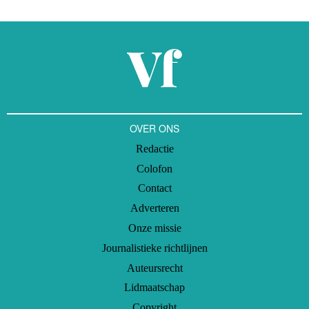
benaderingswijzen.
OVER ONS
Redactie
Colofon
Contact
Adverteren
Onze missie
Journalistieke richtlijnen
Auteursrecht
Lidmaatschap
Copyright