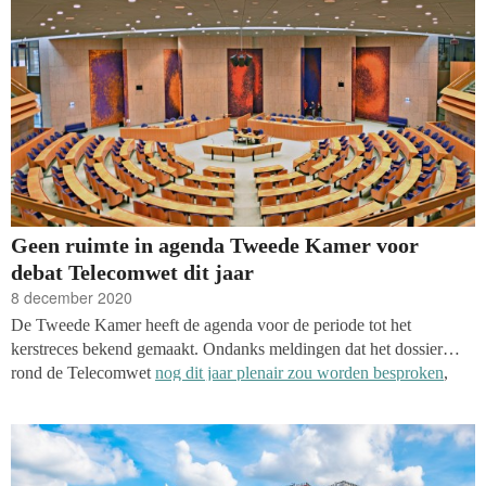
fondsenwerving Jeroen Hogenhout terug:
Geen ruimte in agenda Tweede Kamer voor
debat Telecomwet dit jaar
8 december 2020
De Tweede Kamer heeft de agenda voor de periode tot het
kerstreces bekend gemaakt. Ondanks meldingen dat het dossier
rond de Telecomwet
nog dit jaar plenair zou worden besproken
,
blijkt er toch geen ruimte voor te zijn. Het debat staat nu onder
voorbehoud gepland voor de week van 11 januari 2021, de eerste
week na het kerstreces.