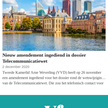
Nieuw amendement ingediend in dossier
Telecommunicatiewet
2 december 2020
Tweede Kamerlid Arne Weverling (VVD) heeft op 26 november
een amendement ingediend voor het dossier rond de wetswijziging
van de Telecommunicatiewet. Die zou het telefonisch contact voor
commerciële, ideële of charitatieve doeleinden inperken. Hij stelt
voor dat de termijn waarbinnen bestaande klanten die toestemming
hebben gegeven benaderd kunnen worden ‘dient te worden
voorgehangen aan beide Kamers’.