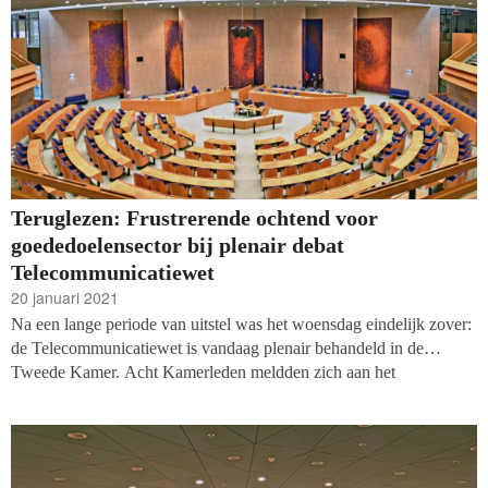
verruiming van het klantrelatiebegrip voor goede
doelenorganisaties.
Teruglezen: Frustrerende ochtend voor
goededoelensector bij plenair debat
Telecommunicatiewet
20 januari 2021
Na een lange periode van uitstel was het woensdag eindelijk zover:
de Telecommunicatiewet is vandaag plenair behandeld in de
Tweede Kamer. Acht Kamerleden meldden zich aan het
spreekgestoelte. Zij deden hun zegje tegen Mona Keijzer, als
staatssecretaris van Economische Zaken en Klimaat
verantwoordelijk voor de wetswijziging. Lees hier het liveverslag
van webredacteur Marijn Thijs en expert telefonische