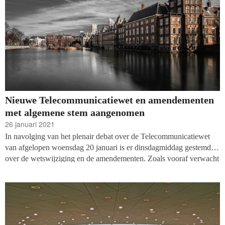
Nieuwe Telecommunicatiewet en amendementen
met algemene stem aangenomen
26 januari 2021
In navolging van het plenair debat over de Telecommunicatiewet
van afgelopen woensdag 20 januari is er dinsdagmiddag gestemd
over de wetswijziging en de amendementen. Zoals vooraf verwacht
werd de wetswijziging met algemene stem aangenomen. Dat
betekent dat het plan van Mona Keijzer om een opt-in systeem te
introduceren voor telefonische communicatie uitgevoerd zal
worden. Dat maakt het voor goede doelen moeilijker om de
telefoon te gebruiken als wervingsmethode. De gehele Kamer
stemde ook voor het amendement Palland/Bromet over de