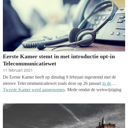
Eerste Kamer stemt in met introductie opt-in
Telecommunicatiewet
11 februari 2021
De Eerste Kamer heeft op dinsdag 9 februari ingestemd met de
nieuwe Telecommunicatiewet zoals deze op 26 januari
in de
Tweede Kamer werd aangenomen
. Mede omdat de wetswijziging
met algemene stem was aangenomen in het Lagerhuis stond het in
de Senaat op de agenda als hamerstuk. De ingangsdatum voor het
opt-in systeem is bepaald op 1 juli 2021, maar het zou ook nog
uitgesteld kunnen worden naar 1 januari 2022.