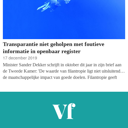
Transparantie niet geholpen met foutieve
informatie in openbaar register
17 december 2019
Minister Sander Dekker schrijft in oktober dit jaar in zijn brief aan
de Tweede Kamer: 'De waarde van filantropie ligt niet uitsluitend in
de maatschappelijke impact van goede doelen. Filantropie geeft
ruimte aan burgers om vanuit altruïstische motieven een steentje bij
te dragen aan de maatschappij. Dit versterkt de banden tussen
mensen en gemeenschappen en bevordert de sociale cohesie. Ook
heeft de sector een signaalfunctie: geefgedrag drukt opinies uit over
behoeften en noden in de samenleving en vervult daarmee een
belangrijke functie in het systeem van checks and balances in onze
democratie.'