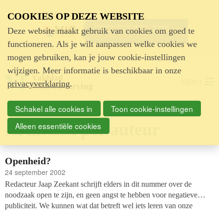
Advertentie
COOKIES OP DEZE WEBSITE
Deze website maakt gebruik van cookies om goed te
functioneren. Als je wilt aanpassen welke cookies we
mogen gebruiken, kan je jouw cookie-instellingen
wijzigen. Meer informatie is beschikbaar in onze
MENU
privacyverklaring
.
Schakel alle cookies in
Toon cookie-instellingen
Artikelen per auteur
Alleen essentiële cookies
Openheid?
24 september 2002
Redacteur Jaap Zeekant schrijft elders in dit nummer over de
noodzaak open te zijn, en geen angst te hebben voor negatieve
publiciteit. We kunnen wat dat betreft wel iets leren van onze
Amerikaanse collega’s. In de non-profitbladen in Amerika staan