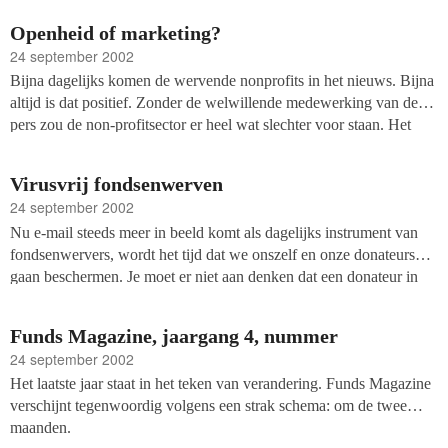
niet alleen de positieve, maar ook de negatieve zaken die actueel
Openheid of marketing?
zijn. Dat betekent dat regelmatig bedenkelijke kwesties voor het
24 september 2002
voetlicht komen, zonder dat dat schadelijk is voor de wervende
Bijna dagelijks komen de wervende nonprofits in het nieuws. Bijna
non-profitsector als geheel.
altijd is dat positief. Zonder de welwillende medewerking van de
pers zou de non-profitsector er heel wat slechter voor staan. Het
realiseren van gratis publiciteit staat hoog op het lijstje van bijna
elke fondsenwerver. Maar soms is die publiciteit ons niet
Virusvrij fondsenwerven
welgezind. En dat vinden we dan maar niets. Dat is logisch, want
24 september 2002
negatieve berichtgeving is slecht voor het imago van je goede doel
Nu e-mail steeds meer in beeld komt als dagelijks instrument van
en vooral slecht voor de fondsenwerving. Binnen de
fondsenwervers, wordt het tijd dat we onszelf en onze donateurs
brancheorganisaties, zoals de Vereniging van Fondsenwervende
gaan beschermen. Je moet er niet aan denken dat een donateur in
Instellingen, wordt negatieve publiciteit dan ook gezien als iets dat
plaats van een aardige bedankmail, een virus van je krijgt. Jaap
koste wat het kost vermeden moet worden. Maar dat is niet terecht.
Zeekant legt uit hoe hij zijn redactionele computer ’schoon’
Want krampachtige angst voor negatieve publiciteit past niet meer
Funds Magazine, jaargang 4, nummer
probeert te houden.
in deze tijd!
24 september 2002
Het laatste jaar staat in het teken van verandering. Funds Magazine
verschijnt tegenwoordig volgens een strak schema: om de twee
maanden.