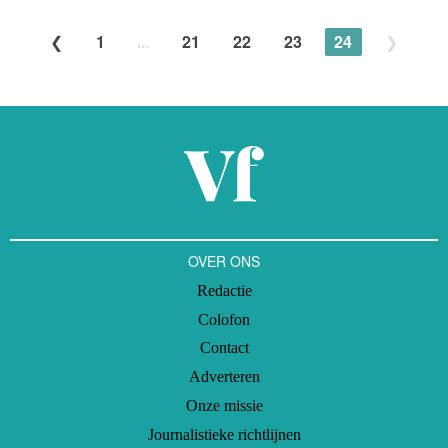
1
...
21
22
23
24
OVER ONS
Redactie
Colofon
Contact
Adverteren
Onze missie
Journalistieke richtlijnen