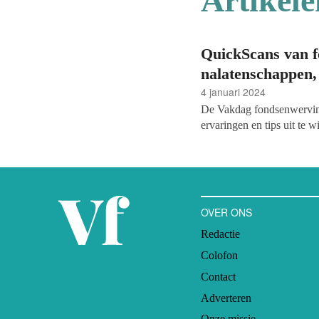
Artikele
QuickScans van 
nalatenschappen,
4 januari 2024
De Vakdag fondsenwerving
ervaringen en tips uit te 
en energie op te doen om 
verbeteren van de fondse
Bergsma bespreken de resu
ingevuld.
OVER ONS
Redactie
Colofon
Contact
Adverteren
Onze missie