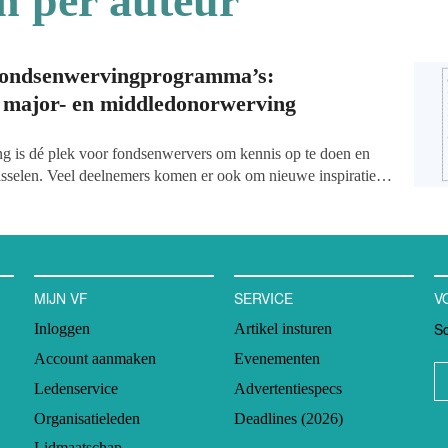
n per auteur
fondsenwervingprogramma’s:
 major- en middledonorwerving
 is dé plek voor fondsenwervers om kennis op te doen en
wisselen. Veel deelnemers komen er ook om nieuwe inspiratie
daarmee weer volop aan de slag te gaan met het verder
nweving van hun organisatie. Hans Broodman en Willemijn
ltaten van de quickscans die in de Royal Bar werden
MIJN VF
SERVICE
V
Sc
Inloggen
Artikel insturen
Account aanmaken
Evenementen
Ledenservice
Advertentiespecs
Organisatieleden
Deadlines (2026)
Lidmaatschap