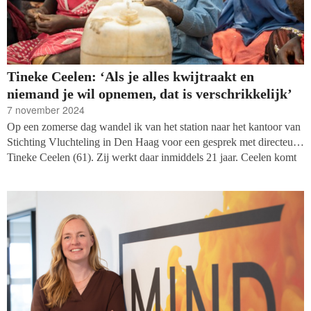
Tineke Ceelen: ‘Als je alles kwijtraakt en
niemand je wil opnemen, dat is verschrikkelijk’
7 november 2024
Op een zomerse dag wandel ik van het station naar het kantoor van
Stichting Vluchteling in Den Haag voor een gesprek met directeur
Tineke Ceelen (61). Zij werkt daar inmiddels 21 jaar. Ceelen komt
met een groep medewerkers uit een vergaderruimte. Wij hebben een
uur de tijd, want hierna is er een overleg over Irak waar ze zich
‘graag mee wil bemoeien’. Dus we beginnen meteen.