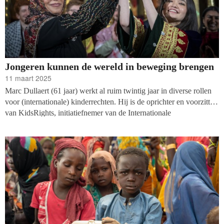
Jongeren kunnen de wereld in beweging brengen
11 maart 2025
Marc Dullaert (61 jaar) werkt al ruim twintig jaar in diverse rollen
voor (internationale) kinderrechten. Hij is de oprichter en voorzitter
van KidsRights, initiatiefnemer van de Internationale
Kindervredesprijs, voorzitter van het Kinderrechtencollectief en
was de eerste Kinderombudsman in Nederland. Dullaert maakt zich
druk over de rechten van het kind in Nederland. Zo sloeg het
Kinderrechtencollectief vorig jaar alarm over de situatie in de
noodopvang waar gevluchte kinderen onder slechte
omstandigheden worden opgevangen. Gea Broekema ging namens
het Vakblad fondsenwerving in gesprek met Dullaert.