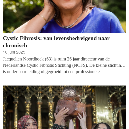
Cystic Fibrosis: van levensbedreigend naar
chronisch
10 juni 2025
Jacquelien Noordhoek (63) is ruim 26 jaar directeur van de
Nederlandse Cystic Fibrosis Stichting (NCFS). De kleine stichting
is onder haar leiding uitgegroeid tot een professionele
patiëntenorganisatie en expertisecentrum met acht medewerkers in
dienst. Ook kwam er baanbrekende medicatie op de markt. Tijd
voor een gesprek met een inspirerende directeur uit het veld van de
gezondheidsfondsen.