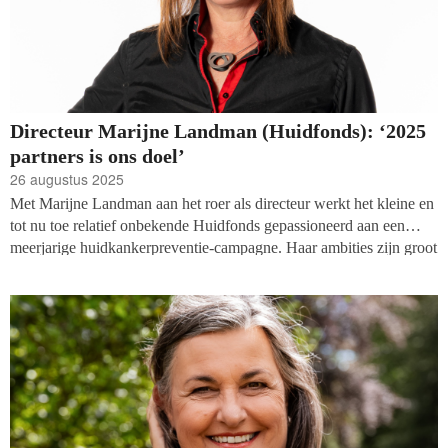
Directeur Marijne Landman (Huidfonds): ‘2025
partners is ons doel’
26 augustus 2025
Met Marijne Landman aan het roer als directeur werkt het kleine en
tot nu toe relatief onbekende Huidfonds gepassioneerd aan een
meerjarige huidkankerpreventie-campagne. Haar ambities zijn groot
en de bekendheid voor de preventie van huidkanker neemt snel toe.
Tijd voor een gesprek met Landman om meer te weten te komen
over haar plannen en de resultaten tot nu toe.