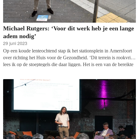
Michael Rutgers: ‘Voor dit werk heb je een lange
adem nodig’
29 juni 2023
Op een koude lenteochtend stap ik het stationsplein in Amersfoort
over richting het Huis voor de Gezondheid. ‘Dit terrein is rookvrij,’
lees ik op de stoeptegels die daar liggen. Het is een van de bereikte
mijlpalen in het arbeidzame leven van Michael Rutgers, ruim
zeventien jaar directeur van Longfonds. Ik ga langs bij een kleurrijk
figuur in de wereld van de gezondheidsfondsen en filantropie.
Iemand met wie het kan schuren, maar zeker ook goed toeven is.