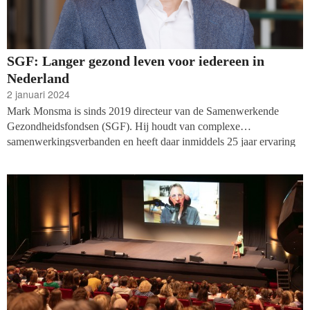
SGF: Langer gezond leven voor iedereen in
Nederland
2 januari 2024
Mark Monsma is sinds 2019 directeur van de Samenwerkende
Gezondheidsfondsen (SGF). Hij houdt van complexe
samenwerkingsverbanden en heeft daar inmiddels 25 jaar ervaring
mee. Het geheim achter een goede samenwerking is volgens hem
simpel: vertrouwen, gunnen en regelmatig aan relatietherapie doen.
Vf-redacteur Gea Broekema zat enige jaren geleden in het SGF-
bestuur en is benieuwd naar de stappen die sindsdien zijn gezet.