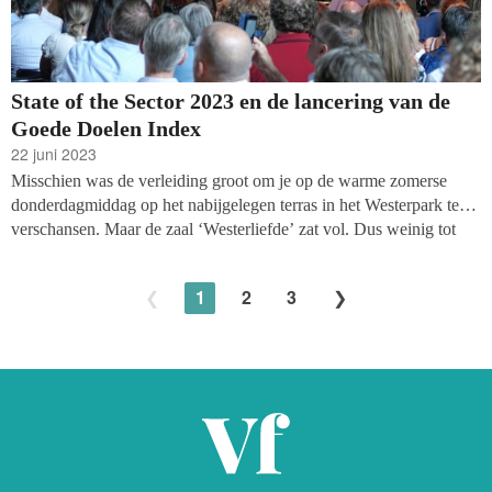
State of the Sector 2023 en de lancering van de
Goede Doelen Index
22 juni 2023
Misschien was de verleiding groot om je op de warme zomerse
donderdagmiddag op het nabijgelegen terras in het Westerpark te
verschansen. Maar de zaal ‘Westerliefde’ zat vol. Dus weinig tot
geen spijbelaars in het land van de goede doelen. 16 juni was de
middag van de introductie van de Goede Doelen Index. De
1
2
3
Radboud Universiteit Nijmegen heeft samen met het CBF de data
van zo’n duizend (ruim zeshonderd gecertificeerde en de rest
zonder certificaat) goede doelen geaggregeerd, met als uitkomst
twee hoofddimensies: de maatschappelijke waarde- en de financiële
gezondheid van de sector.