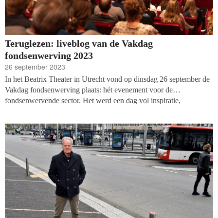
Teruglezen: liveblog van de Vakdag
fondsenwerving 2023
26 september 2023
In het Beatrix Theater in Utrecht vond op dinsdag 26 september de
Vakdag fondsenwerving plaats: hét evenement voor de
fondsenwervende sector. Het werd een dag vol inspiratie,
kennisuitwisseling en nieuwe perspectieven. Redacteuren Marijn
Thijs en Gea Broekema verzorgden samen updates vanaf de dag.
Lees deze hier terug: