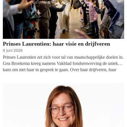
Prinses Laurentien: haar visie en drijfveren
9 juni 2026
Prinses Laurentien zet zich voor tal van maatschappelijke doelen in.
Gea Broekema kreeg namens Vakblad fondsenwerving de unieke
kans om met haar in gesprek te gaan. Over haar drijfveren, haar
aanpak, haar mensvisie. In de sfeervolle kamer met een bij elkaar
verzamelde inventaris is veel te zien. De thee met paaseitjes staan
klaar, wel wat hoger neergezet vanwege de bejaarde labrador die
daar gezellig door het pand wandelt. De prinses, bijna zestig jaar,
barst van energie en heeft veel ideeën én daadkracht om de wereld
rechtvaardiger, inclusiever, eerlijker en gelijkwaardiger te maken.
Het gesprek leidt van Stichting Lezen en Schrijven naar
(Gelijk)waardig Herstel en haar number 5 foundation.