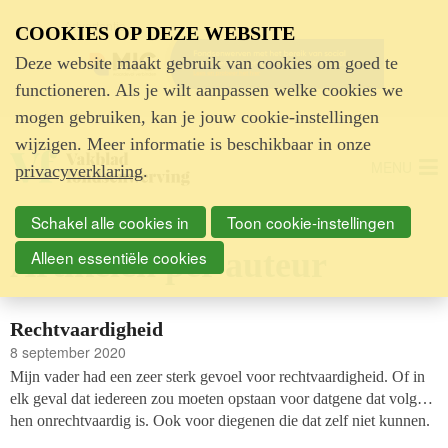
Advertentie
COOKIES OP DEZE WEBSITE
Deze website maakt gebruik van cookies om goed te
functioneren. Als je wilt aanpassen welke cookies we
mogen gebruiken, kan je jouw cookie-instellingen
wijzigen. Meer informatie is beschikbaar in onze
MENU
privacyverklaring
.
Schakel alle cookies in
Toon cookie-instellingen
Artikelen per auteur
Alleen essentiële cookies
Rechtvaardigheid
8 september 2020
Mijn vader had een zeer sterk gevoel voor rechtvaardigheid. Of in
elk geval dat iedereen zou moeten opstaan voor datgene dat volgens
hen onrechtvaardig is. Ook voor diegenen die dat zelf niet kunnen.
Nu ik hem toch nog op een hele andere manier leer kennen door de