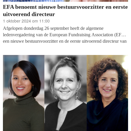
EFA benoemt nieuwe bestuursvoorzitter en eerste
uitvoerend directeur
1 oktober 2024 om 11:00
Afgelopen donderdag 26 september heeft de algemene
ledenvergadering van de European Fundraising Association (EFA)
een nieuwe bestuursvoorzitter en de eerste uitvoerend directeur van
de koepel benoemd. De voorzittershamer gaat naar Ceri Edwards
(Chartered Institute of Fundraising, VK) en de Zweedse Eva M
Torsson wordt uitvoerend directeur.