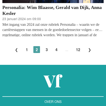
Personalia: Wim Blaasse, Gerald van Dijk, Anna
Kesler
23 januari 2024 om 09:00
Met ingang van 2024 zal onze rubriek Personalia – waarin we de
carrièrestappen van mensen in de goededoelensector volgen – een
regelmatige, online rubriek worden. We trappen in januari af de
nieuwe functies van Wim Blaasse (Amref Flying Doctors), Gerald
van Dijk (Groot Nieuws Radio) en Anna Kesler (K.F. Hein Fonds).
1
2
3
4
...
12
OVER ONS