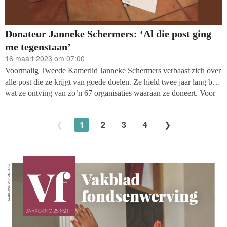
Donateur Janneke Schermers: ‘Al die post ging
me tegenstaan’
16 maart 2023 om 07:00
Voormalig Tweede Kamerlid Janneke Schermers verbaast zich over
alle post die ze krijgt van goede doelen. Ze hield twee jaar lang bij
wat ze ontving van zo’n 67 organisaties waaraan ze doneert. Voor
haar liggen talloze documenten uitgespreid met onder andere een
overzicht van alle goede doelen waaraan ze schenkt met het aantal
1
2
3
4
brieven dat ze hebben gestuurd.