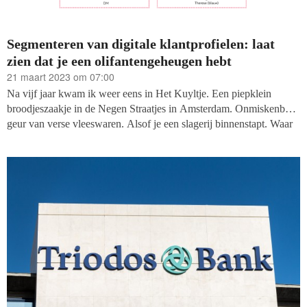
Segmenteren van digitale klantprofielen: laat
zien dat je een olifantengeheugen hebt
21 maart 2023 om 07:00
Na vijf jaar kwam ik weer eens in Het Kuyltje. Een piepklein
broodjeszaakje in de Negen Straatjes in Amsterdam. Onmiskenbare
geur van verse vleeswaren. Alsof je een slagerij binnenstapt. Waar
van die typische moppentappers met een glas melk en de Telegraaf
de wereld (of eigenlijk vooral Ajax) zaten te becommentariëren.
Met John, een grote oud-slager, achter de snijmachine.