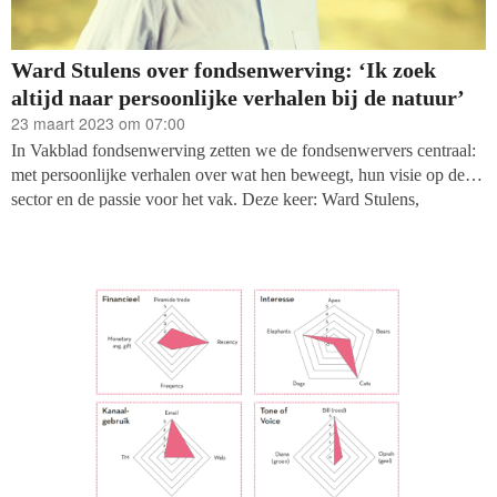
Ward Stulens over fondsenwerving: ‘Ik zoek
altijd naar persoonlijke verhalen bij de natuur’
23 maart 2023 om 07:00
In Vakblad fondsenwerving zetten we de fondsenwervers centraal:
met persoonlijke verhalen over wat hen beweegt, hun visie op de
sector en de passie voor het vak. Deze keer: Ward Stulens,
coördinator giftenwerving bij het Vlaamse Natuurpunt vzw, dat
haar hoofdkantoor in Mechelen (België) heeft. Met aangrijpende
direct mailings werft hij fondsen voor de te verwerven
natuurgebieden in de vijf Vlaamse provincies. Natuurliefhebbers
behoren tot de meest gepassioneerde supporters, merkt hij. Zelf kan
hij zijn passie volop kwijt in zijn werk.