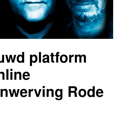
uwd platform
nline
enwerving Rode