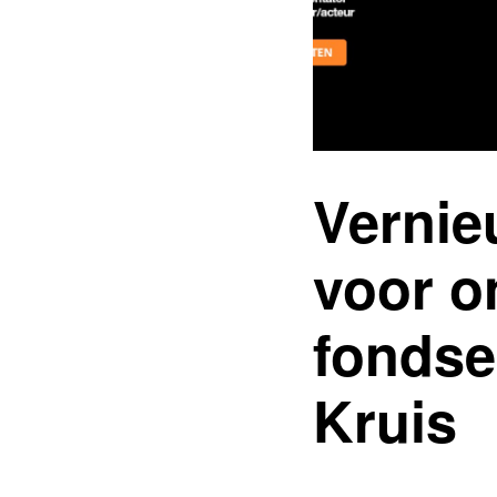
Vernie
voor o
fonds
Kruis