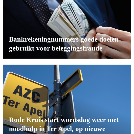
Bankrekeningnummers goede doelen
gebruikt voor beleggingsfraude
Rode Kruis start woensdag weer met
noodhulp in Ter Apel, op nieuwe