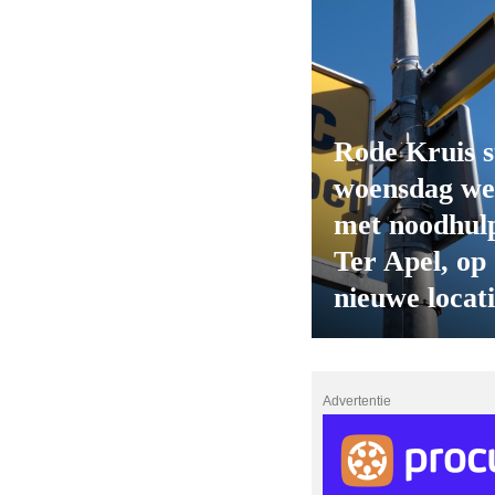
Rode Kruis s
woensdag we
met noodhulp
Ter Apel, op
nieuwe locat
Advertentie