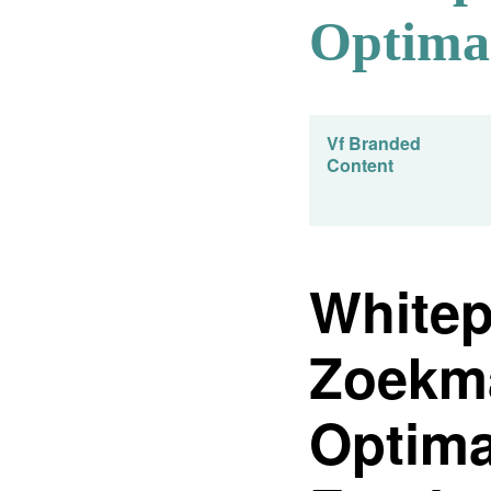
Optimal
Vf Branded
Content
Whitep
Zoekm
Optima