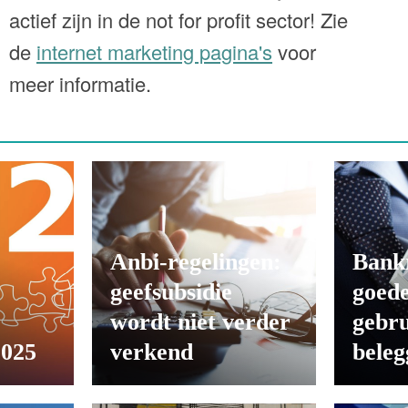
actief zijn in de not for profit sector! Zie
de
internet marketing pagina's
voor
meer informatie.
Anbi-regelingen:
Bank
geefsubsidie
goede
wordt niet verder
gebru
2025
verkend
beleg