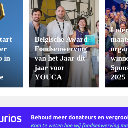
Loter
tart
Belgische Award
maats
er
Fondsenwerving
organ
 in
van het Jaar dit
winn
jaar voor
Spon
ie
YOUCA
2025