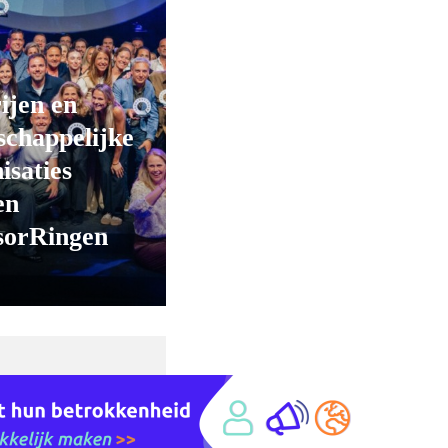
ijen en
chappelijke
isaties
en
sorRingen