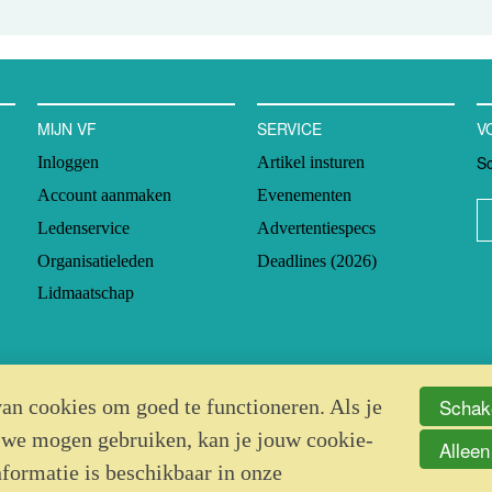
MIJN VF
SERVICE
V
Sc
Inloggen
Artikel insturen
Account aanmaken
Evenementen
Ledenservice
Advertentiespecs
Organisatieleden
Deadlines (2026)
Lidmaatschap
Schake
an cookies om goed te functioneren. Als je
 we mogen gebruiken, kan je jouw cookie-
Alleen
nformatie is beschikbaar in onze