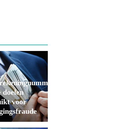
rekeningnummers
 doelen
ikt voor
gingsfraude