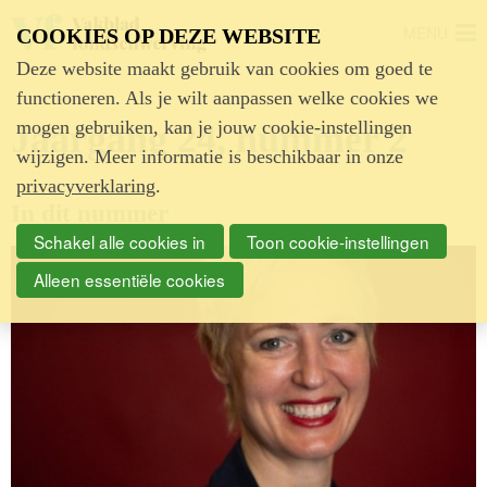
MENU
COOKIES OP DEZE WEBSITE
Deze website maakt gebruik van cookies om goed te
functioneren. Als je wilt aanpassen welke cookies we
mogen gebruiken, kan je jouw cookie-instellingen
Jaargang 24, nummer 2
wijzigen. Meer informatie is beschikbaar in onze
privacyverklaring
.
In dit nummer
Schakel alle cookies in
Toon cookie-instellingen
Alleen essentiële cookies