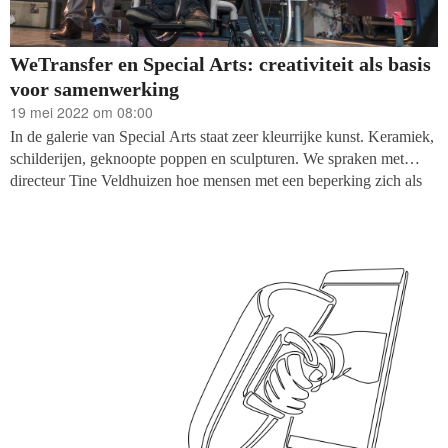
WeTransfer en Special Arts: creativiteit als basis
voor samenwerking
19 mei 2022 om 08:00
In de galerie van Special Arts staat zeer kleurrijke kunst. Keramiek,
schilderijen, geknoopte poppen en sculpturen. We spraken met
directeur Tine Veldhuizen hoe mensen met een beperking zich als
kunstenaar ontwikkelen. En hoe de organisatie financiering werft
voor de activiteiten. Maurits Sterkenburg is
outsider artist
en
spoken
word dichter en vertelt over zijn drijfveren. Tessa Pauw en
Moniek Suren van WeTransfer waren de drijvende kracht om een
online galerie te ontwikkelen voor Special Arts:
www.specialarts.org/.
Ze geven toelichting over dit project.