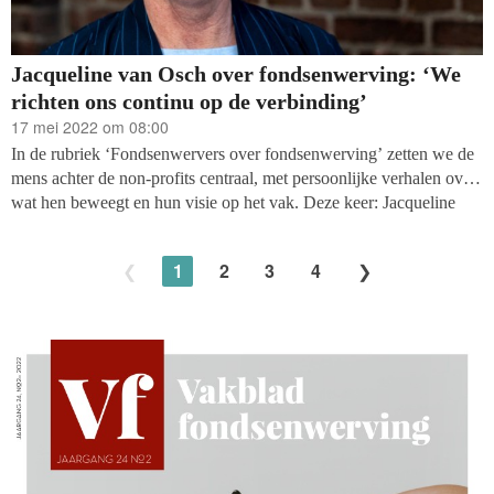
Jacqueline van Osch over fondsenwerving: ‘We
richten ons continu op de verbinding’
17 mei 2022 om 08:00
In de rubriek ‘Fondsenwervers over fondsenwerving’ zetten we de
mens achter de non-profits centraal, met persoonlijke verhalen over
wat hen beweegt en hun visie op het vak. Deze keer: Jacqueline
van Osch, fondsenwerver bij Stichting IMC Weekendschool, de
stichting die kinderen uit wijken en op scholen waar dat het hardste
1
2
3
4
nodig is laat kennismaken met enthousiaste professionals en hun
uiteenlopende vakgebieden. Zij richt zich als fondsenwerver op de
regio Oost-Nederland, bestaande uit Overijssel en Gelderland.