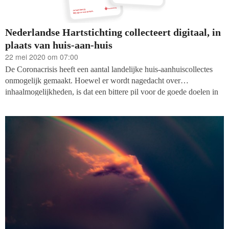
Nederlandse Hartstichting collecteert digitaal, in
plaats van huis-aan-huis
22 mei 2020 om 07:00
De Coronacrisis heeft een aantal landelijke huis-aanhuiscollectes
onmogelijk gemaakt. Hoewel er wordt nagedacht over
inhaalmogelijkheden, is dat een bittere pil voor de goede doelen in
kwestie. Niet alleen vallen er belangrijke inkomsten weg, maar het
is ook teleurstellend voor de tienduizenden collectanten die er klaar
voor waren zich voor hun doel in te zetten. Dit jaar komen deze
ambassadeurs van hun goede doel niet aan de deur.