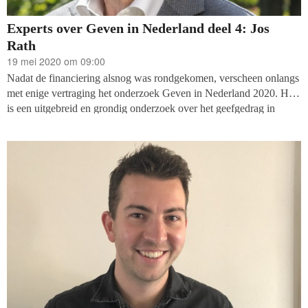
Experts over Geven in Nederland deel 4: Jos
Rath
19 mei 2020 om 09:00
Nadat de financiering alsnog was rondgekomen, verscheen onlangs
met enige vertraging het onderzoek Geven in Nederland 2020. Het
is een uitgebreid en grondig onderzoek over het geefgedrag in
2018, dat de moeite van het lezen meer dan waard is. Voor een
goed begrip: dat was dus voor de coronacrisis. We vroegen enkele
specialisten om commentaar te leveren op de zaken die hen
opvielen.
Vandaag het laatste deel: Jos Rath over
betekenisvoller ondernemen.