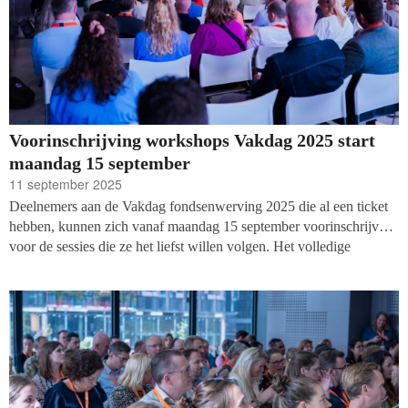
Voorinschrijving workshops Vakdag 2025 start
maandag 15 september
11 september 2025
Deelnemers aan de Vakdag fondsenwerving 2025 die al een ticket
hebben, kunnen zich vanaf maandag 15 september voorinschrijven
voor de sessies die ze het liefst willen volgen. Het volledige
programma en tijdschema van de workshops en panels is
ondertussen bekend en te vinden
op de website van de Vakdag
. We
nodigen alle bezoekers uit om onze congresapp Yellenge te
downloaden en zich in te schrijven voor de favoriete sessies. Dan
ben je er zeker van dat je tijdens de Vakdag in het Beatrix Theater
op 25 september een plekje hebt.