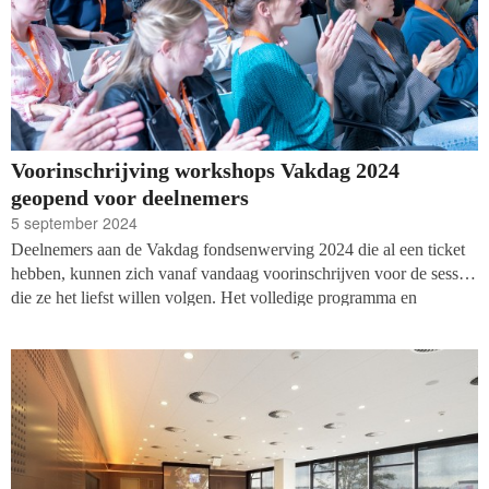
Voorinschrijving workshops Vakdag 2024
geopend voor deelnemers
5 september 2024
Deelnemers aan de Vakdag fondsenwerving 2024 die al een ticket
hebben, kunnen zich vanaf vandaag voorinschrijven voor de sessies
die ze het liefst willen volgen. Het volledige programma en
tijdschema van de workshops en panels is ondertussen bekend en te
vinden
op de website van de Vakdag
. Dus download de Yellenge
app en zorg ervoor dat je een plekje hebt bij je favoriete sessies in
het Beatrix Theater op 17 september!