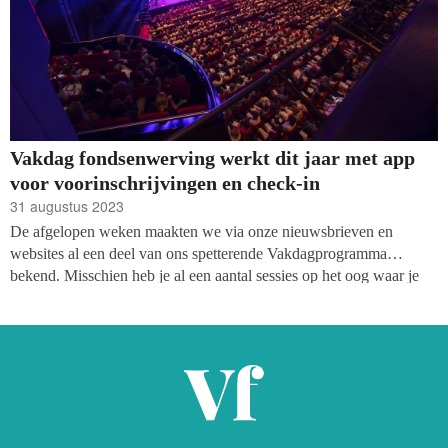
Vakdag fondsenwerving werkt dit jaar met app
voor voorinschrijvingen en check-in
31 augustus 2023
De afgelopen weken maakten we via onze nieuwsbrieven en
websites al een deel van ons spetterende Vakdagprogramma
bekend. Misschien heb je al een aantal sessies op het oog waar je
graag naartoe zou willen. Zeer binnenkort kan je dat laten weten!
De Vakdag fondsenwerving 2023 werkt dit jaar met een nieuwe
congresapp en met voorinschrijvingen waarmee bezoekers hun
plekje bij een workshop of panel al vooraf kunnen reserveren. De
voorinschrijvingen openen voor tickethouders in de week van 11
september.