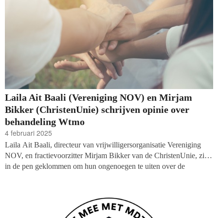
Laila Ait Baali (Vereniging NOV) en Mirjam
Bikker (ChristenUnie) schrijven opinie over
behandeling Wtmo
4 februari 2025
Laila Ait Baali, directeur van vrijwilligersorganisatie Vereniging
NOV, en fractievoorzitter Mirjam Bikker van de ChristenUnie, zijn
in de pen geklommen om hun ongenoegen te uiten over de
aanstaande Wet transparantie maatschappelijke organisaties
(Wtmo). Hun opinie werd maandag door de Volkskrant geplaatst:
‘Geef burgers en organisaties ruimte en vertrouwen.’ Het debat
vindt vandaag (dinsdag) plaats.