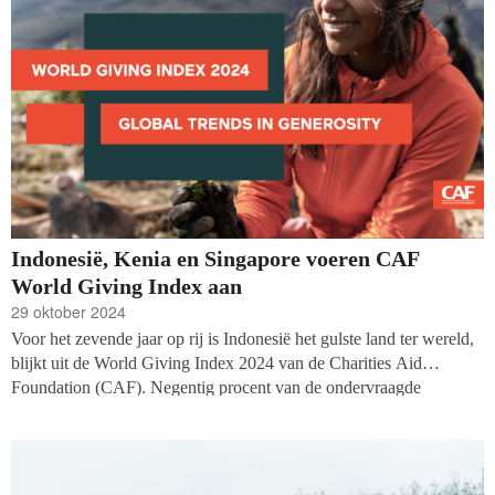
risico voor fouten die bij de club worden gemaakt.
Indonesië, Kenia en Singapore voeren CAF
World Giving Index aan
29 oktober 2024
Voor het zevende jaar op rij is Indonesië het gulste land ter wereld,
blijkt uit de World Giving Index 2024 van de Charities Aid
Foundation (CAF). Negentig procent van de ondervraagde
bevolking gaf aan geld te hebben gedoneerd aan een goed doel en
65 procent deed vrijwilligerswerk. Kenia en Singapore completeren
de top-drie, Nederland is op plek 25 te vinden.