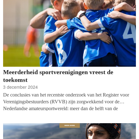
Meerderheid sportverenigingen vreest de
toekomst
3 december 2024
De conclusies van het recentste onderzoek van het Register voor
Verenigingsbestuurders (RVVB) zijn zorgwekkend voor de
Nederlandse amateursportwereld: meer dan de helft van de
sportverenigingen maakt zich zorgen over de toekomst en het
voortbestaan van de club. De verenigingen kampen onder meer met
hoge energiekosten, weggevallen subsidies en hoge huur van
accommodaties, schrijft het AD. Ook lopen bestuurders persoonlijk