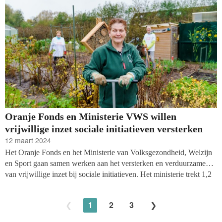
Oranje Fonds en Ministerie VWS willen
vrijwillige inzet sociale initiatieven versterken
12 maart 2024
Het Oranje Fonds en het Ministerie van Volksgezondheid, Welzijn
en Sport gaan samen werken aan het versterken en verduurzamen
van vrijwillige inzet bij sociale initiatieven. Het ministerie trekt 1,2
miljoen euro uit voor de ‘Impuls versterking Vrijwillige inzet’, dat
zich de komende vier jaar richt op het ondersteunen van
1
2
3
vrijwilligersinitiatieven met zowel kennis als geld.