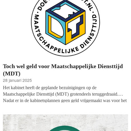
Toch wel geld voor Maatschappelijke Diensttijd
(MDT)
28 januari 2025
Het kabinet heeft de geplande bezuinigingen op de
Maatschappelijke Diensttijd (MDT) grotendeels teruggedraaid.
Nadat er in de kabinetsplannen geen geld vrijgemaakt was voor het
initiatief dat jongeren tussen twaalf en dertig jaar de kans biedt om
zich in te zetten voor de maatschappij, vreesden de oppositie en
vertegenwoordigende organisaties voor het verdwijnen ervan. Dat
lijkt nu niet te gebeuren.