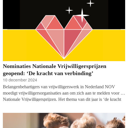
Nominaties Nationale Vrijwilligersprijzen
geopend: ‘De kracht van verbinding’
10 december 2024
Belangenbehartigers van vrijwilligerswerk in Nederland NOV
moedigt vrijwilligersorganisaties aan om zich aan te melden voor de
Nationale Vrijwilligersprijzen. Het thema van dit jaar is ‘de kracht
van verbinding’. Organisaties maken kans als zij een korte vlog van
één minuut insturen om aan te tonen hoe zij mensen samenbrengen
en een verschil maken.