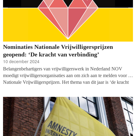
Nominaties Nationale Vrijwilligersprijzen
geopend: ‘De kracht van verbinding’
10 december 2024
Belangenbehartigers van vrijwilligerswerk in Nederland NOV
moedigt vrijwilligersorganisaties aan om zich aan te melden voor de
Nationale Vrijwilligersprijzen. Het thema van dit jaar is ‘de kracht
van verbinding’. Organisaties maken kans als zij een korte vlog van
één minuut insturen om aan te tonen hoe zij mensen samenbrengen
en een verschil maken.