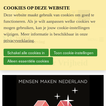
Advertentie
COOKIES OP DEZE WEBSITE
Deze website maakt gebruik van cookies om goed te
functioneren. Als je wilt aanpassen welke cookies we
mogen gebruiken, kan je jouw cookie-instellingen
wijzigen. Meer informatie is beschikbaar in onze
MENU
privacyverklaring
.
Schakel alle cookies in
Toon cookie-instellingen
Berichten over Vrijheid
Alleen essentiële cookies