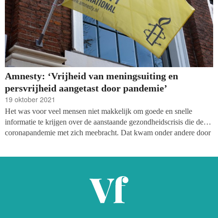
Amnesty: ‘Vrijheid van meningsuiting en
persvrijheid aangetast door pandemie’
19 oktober 2021
Het was voor veel mensen niet makkelijk om goede en snelle
informatie te krijgen over de aanstaande gezondheidscrisis die de
coronapandemie met zich meebracht. Dat kwam onder andere door
een zondvloed aan misinformatie en aanvallen op de vrijheid van
meningsuiting door overheden, schrijft Amnesty international in het
rapport ‘
Silenced and Misinformed: Freedom of Expression in
Danger During COVID-19’
.