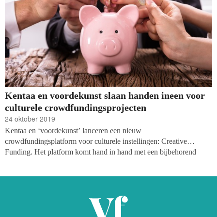
Kentaa en voordekunst slaan handen ineen voor
culturele crowdfundingsprojecten
24 oktober 2019
Kentaa en ‘voordekunst’ lanceren een nieuw
crowdfundingsplatform voor culturele instellingen: Creative
Funding. Het platform komt hand in hand met een bijbehorend
adviestraject. Door de samenwerking worden de paradepaardjes
van de twee organisaties - het framework online fondsenwerving
van Kentaa en de expertise en begeleiding van voordekunst –
gecombineerd.