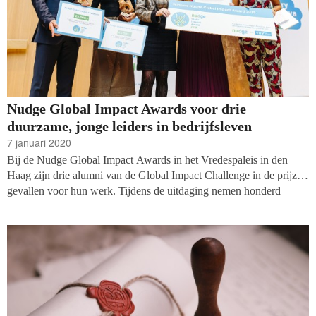
Nudge Global Impact Awards voor drie
duurzame, jonge leiders in bedrijfsleven
7 januari 2020
Bij de Nudge Global Impact Awards in het Vredespaleis in den
Haag zijn drie alumni van de Global Impact Challenge in de prijzen
gevallen voor hun werk. Tijdens de uitdaging nemen honderd
jonge, internationale professionals een jaar lang deel aan een
leiderschapsprogramma over duurzaamheid in het bedrijfsleven, en
het creëren van impact. De prijs is een blijk van erkenning voor
diegenen die daadwerkelijke verandering in gang hebben kunnen
zetten.