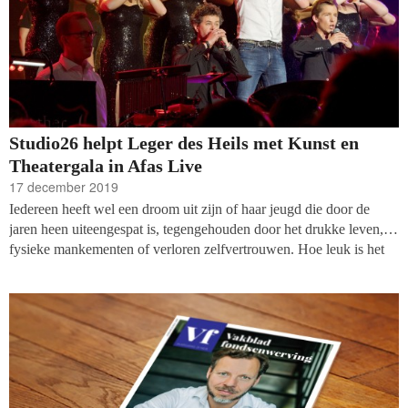
Studio26 helpt Leger des Heils met Kunst en
Theatergala in Afas Live
17 december 2019
Iedereen heeft wel een droom uit zijn of haar jeugd die door de
jaren heen uiteengespat is, tegengehouden door het drukke leven,
fysieke mankementen of verloren zelfvertrouwen. Hoe leuk is het
dan als je toch nog die dromen na kan jagen? Op het jaarlijkse
Kunst en Theatergala
van het Leger des Heils krijgt een twaalftal
acts de kans om op het podium van de Afas Live in Amsterdam te
staan.