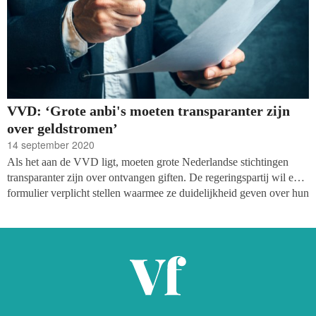
VVD: ‘Grote anbi's moeten transparanter zijn
over geldstromen’
14 september 2020
Als het aan de VVD ligt, moeten grote Nederlandse stichtingen
transparanter zijn over ontvangen giften. De regeringspartij wil een
formulier verplicht stellen waarmee ze duidelijkheid geven over hun
financiën. Die maatregel is nodig om ongewenste beïnvloeding uit
onvrije landen tegen te gaan, schrijft Taxlive.