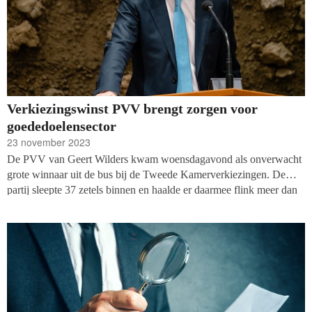
Verkiezingswinst PVV brengt zorgen voor
goededoelensector
23 november 2023
De PVV van Geert Wilders kwam woensdagavond als onverwacht
grote winnaar uit de bus bij de Tweede Kamerverkiezingen. De
partij sleepte 37 zetels binnen en haalde er daarmee flink meer dan
GL-PvdA (25) en VVD (24). Hoewel de komende periode nog
moet blijken met welke partijen Wilders tot een coalitie kan komen
en welke plannen standhouden, is de eerste reactie vanuit de
filantropische sector pessimistisch. Vooral vluchtelingen- en
klimaatorganisaties maken zich zorgen.