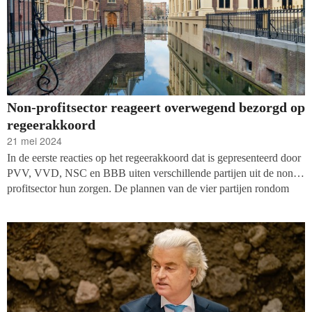
Non-profitsector reageert overwegend bezorgd op
regeerakkoord
21 mei 2024
In de eerste reacties op het regeerakkoord dat is gepresenteerd door
PVV, VVD, NSC en BBB uiten verschillende partijen uit de non-
profitsector hun zorgen. De plannen van de vier partijen rondom
cultuur, ontwikkelingssamenwerking, natuur, kerken, vluchtelingen
en filantropie hebben potentieel negatieve gevolgen.