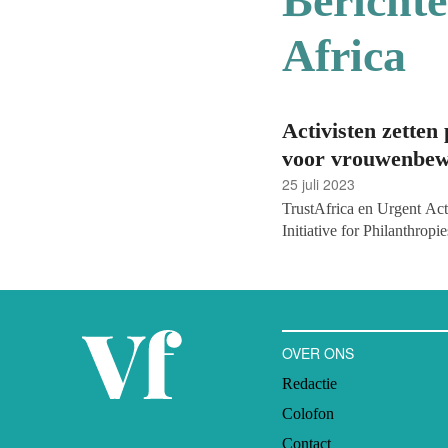
Bericht
Africa
Activisten zetten 
voor vrouwenbew
25 juli 2023
TrustAfrica en Urgent Ac
Initiative for Philanthrop
Ethiopië gehouden. Het ini
feministische bewegingen 
vrouwen kunnen ondersteun
te halen in de komende tie
OVER ONS
Redactie
Colofon
Contact