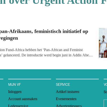
en over Urgent Action 
pan-Afrikaans, feministisch initiatief op
egingen
tion Fund-Africa hebben het ‘Pan-African and Feminist
ies’ gelanceerd. De introductie werd begin juni in Addis Abeba,
tiatief zal zich richten op het verstrekken van fondsen aan
in Afrika, waarmee ze op een impactvolle manier Afrikaanse
en. Het fonds zet hoog in: doel is om een miljard dollar op
n jaar.
MIJN VF
SERVICE
V
Sc
Inloggen
Artikel insturen
Account aanmaken
Evenementen
Ledenservice
Advertentiespecs