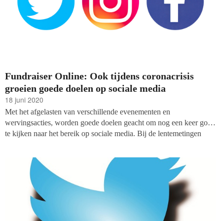
Fundraiser Online: Ook tijdens coronacrisis
groeien goede doelen op sociale media
18 juni 2020
Met het afgelasten van verschillende evenementen en
wervingsacties, worden goede doelen geacht om nog een keer goed
te kijken naar het bereik op sociale media. Bij de lentemetingen
(mei/juni) van fondsenwerversblog Fundraiser Online wordt de
invloed van de coronacrisis op social media een beetje duidelijk.
Welke partijen hebben effectief gebruik gemaakt van Instagram,
Twitter en Facebook?