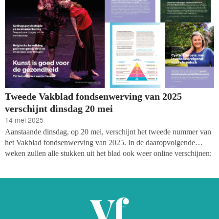
Tweede Vakblad fondsenwerving van 2025
verschijnt dinsdag 20 mei
14 mei 2025
Aanstaande dinsdag, op 20 mei, verschijnt het tweede nummer van
het Vakblad fondsenwerving van 2025. In de daaropvolgende
weken zullen alle stukken uit het blad ook weer online verschijnen:
een enkele keer zelfs in een langere versie. Met deze keer: reacties
op de abrupte stopzetting van USAID, wat fondsenwervers kunnen
leren uit gedragspsychologie en neuromarketing, en interviews met
o.a. Jacquelien Noordhoek (NCFS) en Puhie Demaku (Broederlijk
Delen).