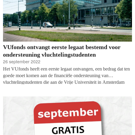
VUfonds ontvangt eerste legaat bestemd voor
ondersteuning vluchtelingstudenten
26 september 2022
Het VUfonds heeft een eerste legaat ontvangen, een bedrag dat ten
goede moet komen aan de financiële ondersteuning van
vluchtelingstudenten die aan de Vrije Universiteit in Amsterdam
komen studeren. Dat heeft de VU zelf bekend gemaakt. Het legaat
is afkomstig uit de nalatenschap van Antonia Hilhorst en heeft een
hoogte van 50.000 euro.