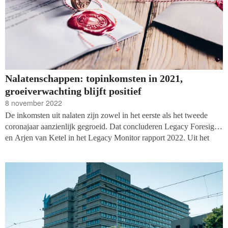
Nalatenschappen: topinkomsten in 2021,
groeiverwachting blijft positief
8 november 2022
De inkomsten uit nalaten zijn zowel in het eerste als het tweede
coronajaar aanzienlijk gegroeid. Dat concluderen Legacy Foresight
en Arjen van Ketel in het Legacy Monitor rapport 2022. Uit het
benchmarkonderzoek onder 28 Nederlandse goede doelen blijkt dat
32 procent van wat goede doelen en particulieren ontvangen nu via
een testament komt. Naar verwachting zet die groei gematigd door:
met gemiddeld 2,2 procent per jaar in het komende decennium.