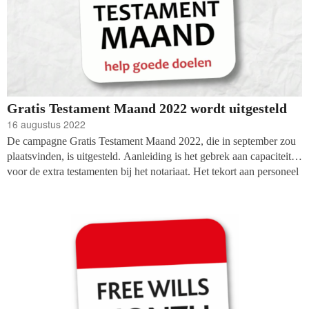
Gratis Testament Maand 2022 wordt uitgesteld
16 augustus 2022
De campagne Gratis Testament Maand 2022, die in september zou
plaatsvinden, is uitgesteld. Aanleiding is het gebrek aan capaciteit
voor de extra testamenten bij het notariaat. Het tekort aan personeel
speelt al langer bij het notariaat, maar de coronaperiode heeft dit
versterkt. De vraag naar testamenten is verder toegenomen. En in
tegenstelling tot wat er in andere landen plaatsvindt, is in Nederland
de onroerend-goed-markt doorontwikkeld en ook de economie is
dankzij de vele steunmaatregelen blijven groeien, waardoor er
steeds meer vraag naar de diensten van het notariaat is. Veel
notarissen werken nu met een wachtlijst en hebben geen ruimte
meer voor het extra werk dat de Gratis Testament Maand nu vraagt.