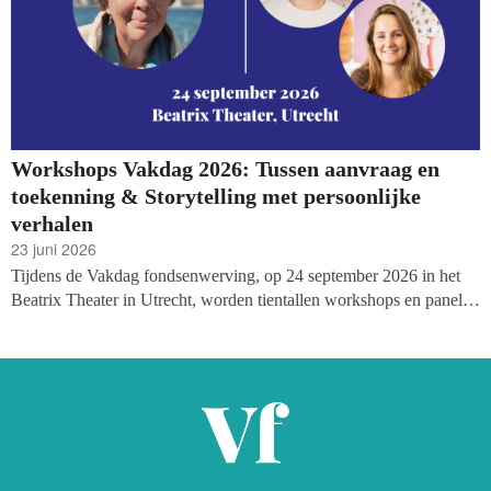
Workshops Vakdag 2026: Tussen aanvraag en
toekenning & Storytelling met persoonlijke
verhalen
23 juni 2026
Tijdens de Vakdag fondsenwerving, op 24 september 2026 in het
Beatrix Theater in Utrecht, worden tientallen workshops en panels
georganiseerd. Vandaag starten we met het aankondigen van deze
sessies! Met vandaag meteen twee zeer interessante, praktische
sessies: Elise Kant (Haëlla Stichting) deelt waar vermogensfondsen
écht naar kijken bij het beoordelen van aanvragen, en een sessie
over activerende storytelling aan de hand van persoonlijke verhalen.