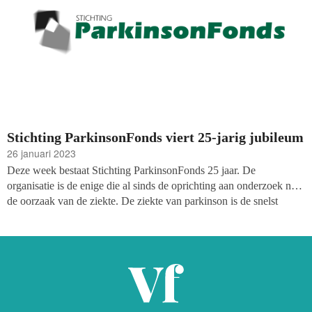
Stichting ParkinsonFonds viert 25-jarig jubileum
26 januari 2023
Deze week bestaat Stichting ParkinsonFonds 25 jaar. De
organisatie is de enige die al sinds de oprichting aan onderzoek naar
de oorzaak van de ziekte. De ziekte van parkinson is de snelst
groeiende hersenziekte ter wereld en is nog ongeneeslijk, chronisch
en progressief. Ongeveer 65.000 Nederlanders leven met de ziekte
en steeds vaker worden jonge mensen getroffen.