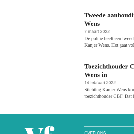
Tweede aanhoudin
Wens
7 maart 2022
De politie heeft een twee
Kanjer Wens. Het gaat vol
wordt verdacht van seksue
jarige man uit dezelfde p
Wens. De stichting is sin
Toezichthouder C
Wens in
14 februari 2022
Stichting Kanjer Wens kom
toezichthouder CBF. Dat 
Erkenningsvergadering van
de Erkenningsvoorwaarden.
OVER ONS