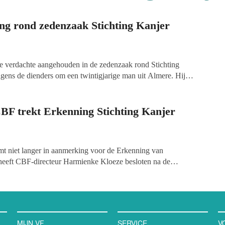
g rond zedenzaak Stichting Kanjer
de verdachte aangehouden in de zedenzaak rond Stichting
gens de dienders om een twintigjarige man uit Almere. Hij
el misbruik en zit vast voor verhoor. Eerder werd een 54-
laats aangehouden; hij was de voormalig directeur van Kanjer
dsdien opgedoekt.
BF trekt Erkenning Stichting Kanjer
t niet langer in aanmerking voor de Erkenning van
heeft CBF-directeur Harmienke Kloeze besloten na de
 begin februari 2022. De organisatie voldoet niet langer aan
 Kanjer Wens is per aangetekende brief ingelicht.
MIJN VF
SERVICE
V