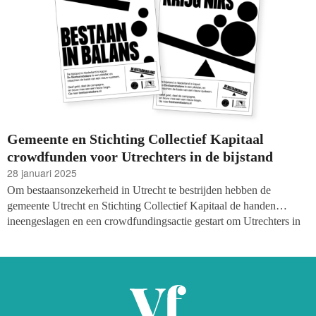
Gemeente en Stichting Collectief Kapitaal
crowdfunden voor Utrechters in de bijstand
28 januari 2025
Om bestaansonzekerheid in Utrecht te bestrijden hebben de
gemeente Utrecht en Stichting Collectief Kapitaal de handen
ineengeslagen en een crowdfundingsactie gestart om Utrechters in
de bijstand te ondersteunen. De ‘Bestaansbalans’ is ‘een pleister en
een aanklacht tegen het landelijke systeem’, aldus de organisatoren.