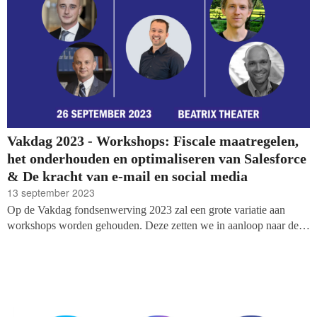
Vakdag 2023 - Workshops: Fiscale maatregelen,
het onderhouden en optimaliseren van Salesforce
& De kracht van e-mail en social media
13 september 2023
Op de Vakdag fondsenwerving 2023 zal een grote variatie aan
workshops worden gehouden. Deze zetten we in aanloop naar de
dag, op 26 september, in de spotlights. Vandaag de volgende drie
sessies: een presentatie over het onderhouden en optimaliseren van
Salesforce, het effect van fiscale maatregelen op particulier
geefgedrag en de kracht van e-mail en social media.