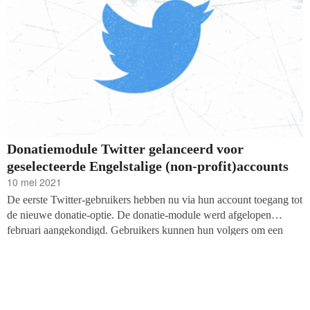
Donatiemodule Twitter gelanceerd voor
geselecteerde Engelstalige (non-profit)accounts
10 mei 2021
De eerste Twitter-gebruikers hebben nu via hun account toegang tot
de nieuwe donatie-optie. De donatie-module werd afgelopen
februari aangekondigd. Gebruikers kunnen hun volgers om een
financiële bijdrage vragen. Vooralsnog is de functie beschikbaar
voor een geselecteerd aantal in het Engels tweetende journalisten,
experts en non-profits.