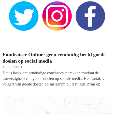
Fundraiser Online: geen eenduidig beeld goede
doelen op social media
16 juni 2021
Het is lastig om eenduidige conclusies te trekken rondom de
aanwezigheid van goede doelen op sociale media. Het aantal
volgers van goede doelen op Instagram blijft stijgen, maar op
Twitter en Facebook krimpt het aantal, blijkt uit de cijfers van
fondsenwerversblog Fundraiser Online na metingen in mei en juni.
Toch betekent een krimpend aantal volgers niet dat er alarm
geslagen hoeft te worden.