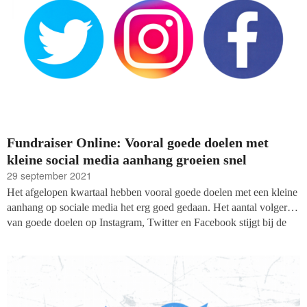
Fundraiser Online: Vooral goede doelen met
kleine social media aanhang groeien snel
29 september 2021
Het afgelopen kwartaal hebben vooral goede doelen met een kleine
aanhang op sociale media het erg goed gedaan. Het aantal volgers
van goede doelen op Instagram, Twitter en Facebook stijgt bij de
metingen van augustus en september voornamelijk in de onderste
regionen van de ranglijsten van fondsenwerversblog Fundraiser
Online. Daar staat wel tegenover dat zeker op Facebook en Twitter
de accounts met grote volgersaantallen langzaam of niet groeien.