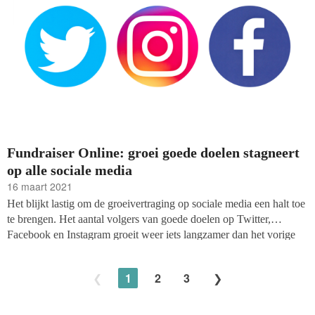
Fundraiser Online: groei goede doelen stagneert
op alle sociale media
16 maart 2021
Het blijkt lastig om de groeivertraging op sociale media een halt toe
te brengen. Het aantal volgers van goede doelen op Twitter,
Facebook en Instagram groeit weer iets langzamer dan het vorige
kwartaal, blijkt uit de cijfers van fondsenwerversblog Fundraiser
Online na metingen in februari en maart. In veel gevallen zitten er
1
2
3
dusdanige haken en ogen aan de resultaten dat er niet van
structurele, stabiele groei gesproken van worden.