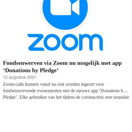
Fondsenwerven via Zoom nu mogelijk met app
‘Donations by Pledge’
12 augustus 2021
Zoom-calls kunnen vanaf nu ook worden ingezet voor
fondsenwervende evenementen met de nieuwe app ‘Donations by
Pledge’. Elke gebruiker van het tijdens de coronacrisis zeer populair
geworden belplatform kan een ‘donatieknop’ toevoegen aan hun
groepsgesprek om donaties te werven voor goede doelen. Er zijn al
2,2 miljoen non-profits in meer dan 150 landen beschikbaar in de
app.