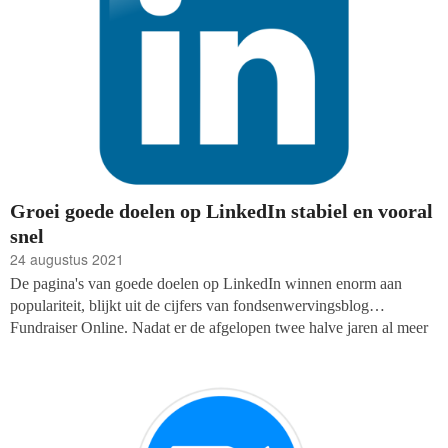
Groei goede doelen op LinkedIn stabiel en vooral
snel
24 augustus 2021
De pagina's van goede doelen op LinkedIn winnen enorm aan
populariteit, blijkt uit de cijfers van fondsenwervingsblog
Fundraiser Online. Nadat er de afgelopen twee halve jaren al meer
dan 100.000 volgers bij de Top-100 genoteerde doelen
bijgeschreven konden worden, was dat in de periode van februari
tot augustus 2021 opnieuw het geval: 118.031 nieuwe volgers.