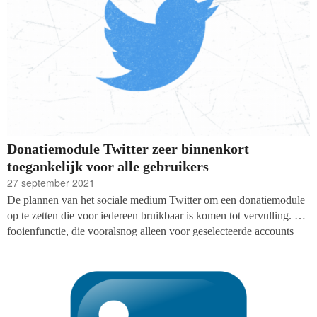
Donatiemodule Twitter zeer binnenkort
toegankelijk voor alle gebruikers
27 september 2021
De plannen van het sociale medium Twitter om een donatiemodule
op te zetten die voor iedereen bruikbaar is komen tot vervulling. De
fooienfunctie, die vooralsnog alleen voor geselecteerde accounts
beschikbaar was, wordt voor alle gebruikers van boven de achttien
jaar uitgerold, laat productmanager Esther Crawford van Twitter
weten
in een blog
.