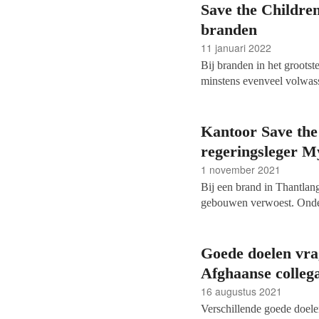
werknemers in de goededo
Save the Children
branden
11 januari 2022
Bij branden in het groots
minstens evenveel volwass
the Children weten. Het i
Bangladesh.
Kantoor Save the
regeringsleger 
1 november 2021
Bij een brand in Thantlan
gebouwen verwoest. Onder
hulporganisatie Save the C
activisten vermoeden dat d
de rebellenbeweging CDF 
Goede doelen vra
Afghaanse collega
16 augustus 2021
Verschillende goede doele