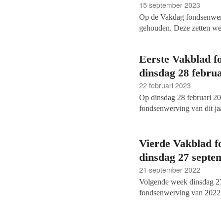
15 september 2023
Op de Vakdag fondsenwerv
gehouden. Deze zetten we 
Vandaag de laatste drie se
engagement vertalen met m
Eerste Vakblad f
met Salesforce.
dinsdag 28 februa
22 februari 2023
Op dinsdag 28 februari 20
fondsenwerving van dit ja
Gedurende de maand maart 
De eerste dagen dat de arti
onder andere artikelen ov
Vierde Vakblad f
van de Taliban mee worden
dinsdag 27 septe
eenmalige gift,
de giftena
21 september 2022
cultuursector, de (bergen)
Volgende week dinsdag 27 
fondsenwerving van 2022. V
ook weer online. Met deze
Oekraïne, een onderzoek 