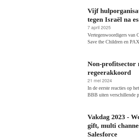
Vijf hulporganisa
tegen Israël na es
7 april 2025
Vertegenwoordigers van O
Save the Children en PAX
spreken over de Nederlands
hulporganisaties zouden gr
escalerende geweld tegen 
Non-profitsector
standpunt niet aan.
regeerakkoord
21 mei 2024
In de eerste reacties op 
BBB uiten verschillende p
vier partijen rondom cult
en filantropie hebben pote
Vakdag 2023 - Wo
gift, multi chann
Salesforce