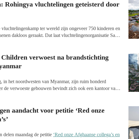
elensector en nog veel meer!
: Rohingya vluchtelingen geteisterd door
te vluchtelingenkamp ter wereld zijn ongeveer 750 kinderen en
enen dakloos geraakt. Dat laat vluchtelingenorganisatie Save
s al de tweede verwoestende brand van het jaar in het kamp in
 Children verwoest na brandstichting
Myanmar
g, in het noordwesten van Myanmar, zijn ruim honderd
 de verwoeste gebouwen bevindt zich ook een kantoor van
hildren, die in het Aziatische land actief zijn. Lokale media en
e brand een vergeldingsactie is van het regeringsleger omdat
een Myanmarese militair had omgebracht, aldus de NOS.
gen aandacht voor petitie ‘Red onze
’s’
n delen maandag de petitie
‘Red onze Afghaanse collega’s en