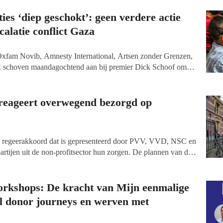
ties ‘diep geschokt’: geen verdere actie
calatie conflict Gaza
xfam Novib, Amnesty International, Artsen zonder Grenzen,
 schoven maandagochtend aan bij premier Dick Schoof om te
e steun aan Israël in het conflict in Gaza. De vijf
aag zien dat Nederland duidelijker stelling neemt tegen het
Palestijnen in Gaza, maar het kabinet Schoof past haar
 reageert overwegend bezorgd op
het regeerakkoord dat is gepresenteerd door PVV, VVD, NSC en
artijen uit de non-profitsector hun zorgen. De plannen van de
uur, ontwikkelingssamenwerking, natuur, kerken, vluchtelingen
ntieel negatieve gevolgen.
rkshops: De kracht van Mijn eenmalige
el donor journeys en werven met