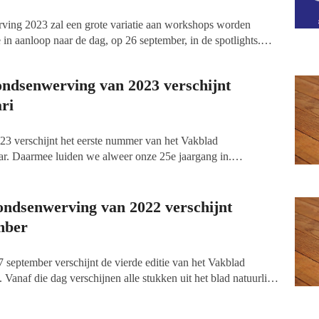
ing 2023 zal een grote variatie aan workshops worden
in aanloop naar de dag, op 26 september, in de spotlights.
ssies: een panel over Mijn eenmalige gift, interesse naar
ulti channel donor journeys en hoe Save the Children werft
ondsenwerving van 2023 verschijnt
ri
23 verschijnt het eerste nummer van het Vakblad
ar. Daarmee luiden we alweer onze 25e jaargang in.
zullen alle stukken uit het blad ook weer online verschijnen.
kelen live staan, zijn deze openbaar te lezen. Deze keer lees je
er het dilemma waar ngo's in Afghanistan onder het bewind
ondsenwerving van 2022 verschijnt
 geconfronteerd, het nieuwe acceptgiro-alternatief
Mijn
mber
ftrek, academisch onderzoek naar crowdfunding in de
 post van goede doelen en nog veel meer.
september verschijnt de vierde editie van het Vakblad
anaf die dag verschijnen alle stukken uit het blad natuurlijk
 keer aandacht voor de fondsenwerving voor de oorlog in
naar de bankkeuze van vermogensfondsen, het tekort aan