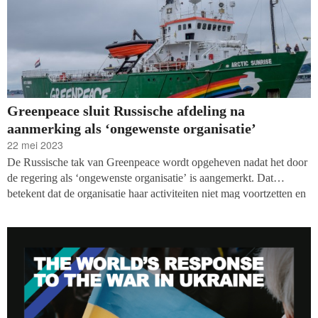
Greenpeace sluit Russische afdeling na
aanmerking als ‘ongewenste organisatie’
22 mei 2023
De Russische tak van Greenpeace wordt opgeheven nadat het door
de regering als ‘ongewenste organisatie’ is aangemerkt. Dat
betekent dat de organisatie haar activiteiten niet mag voortzetten en
alle werknemers op straat worden gezet. Greenpeace is niet de
eerste milieuorganisatie die in Rusland wordt verboden, schrijft De
Volkskrant.