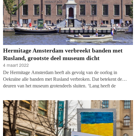
Hermitage Amsterdam verbreekt banden met
Rusland, grootste deel museum dicht
4 maart 2022
De Hermitage Amsterdam heeft als gevolg van de oorlog in
Oekraïne alle banden met Rusland verbroken. Dat betekent de
deuren van het museum grotendeels sluiten. ‘Lang heeft de
Hermitage zich afzijdig gehouden van politieke ontwikkelingen in
het Rusland van Poetin. De recente aanval van Rusland op
Oekraïne maakt deze afzijdigheid niet langer houdbaar,’ schrijft het
museum in een verklaring.