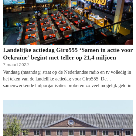
Landelijke actiedag Giro555 ‘Samen in actie voor
Oekraïne’ begint met teller op 21,4 miljoen
7 maart 2022
Vandaag (maandag) staat op de Nederlandse radio en tv volledig in
het teken van de landelijke actiedag voor Giro555 De
samenwerkende hulporganisaties proberen zo veel mogelijk geld in
te zamelen voor de humanitaire nood waarin miljoenen Oekraïners
verkeren. Het gironummer (NL08INGB0000000555) is al een
week open: de teller van de inzameling staat bij de start van de
actiedag al op 21,4 miljoen euro.