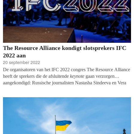
The Resource Alliance kondigt slotsprekers IFC
2022 aan
20 september 2022
De organisatoren van het IFC 2022 congres The Resource Alliance
heeft de sprekers die de afsluitende
keynote
gaan verzorgen
aangekondigd: Russische journalisten Nastasha Sindeeva en Vera
Krichevskaya. Zij maakten de award-winnende documentaire
‘
Tango with Putin’
, over de groei en transformatie van het
onafhankelijke Russische televisiekanaal Dozhd.