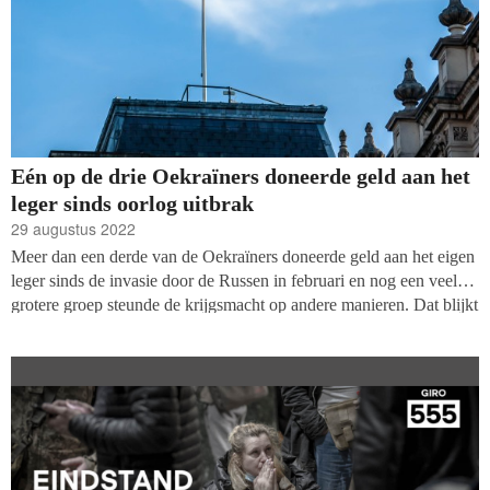
Eén op de drie Oekraïners doneerde geld aan het
leger sinds oorlog uitbrak
29 augustus 2022
Meer dan een derde van de Oekraïners doneerde geld aan het eigen
leger sinds de invasie door de Russen in februari en nog een veel
grotere groep steunde de krijgsmacht op andere manieren. Dat blijkt
uit nieuwe data van de in Kiev gevestigde Zagoriy Foundation. Uit
het onderzoek blijkt daarnaast dat goede doelen een prominentere
rol in de samenleving hebben ingenomen.