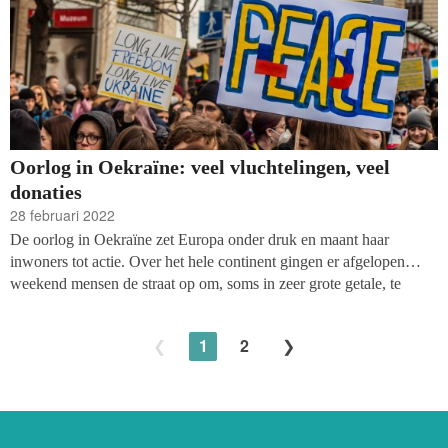
Oorlog in Oekraïne: veel vluchtelingen, veel
donaties
28 februari 2022
De oorlog in Oekraïne zet Europa onder druk en maant haar
inwoners tot actie. Over het hele continent gingen er afgelopen
weekend mensen de straat op om, soms in zeer grote getale, te
demonstreren tegen de Russische invasie. Goede doelen blijven bij
de reactie op het geweld niet achter. Honderdduizenden mensen
1
2
zijn het land ontvlucht, zegt UNHCR, de vluchtelingenorganisatie
van de Verenigde Naties en op Giro 999 en Giro 5125 van
respectievelijk Stichting Vluchteling en het Rode Kruis stroomt
geld binnen voor vluchtelingen en noodhulp.