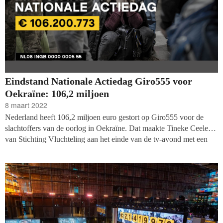
Eindstand Nationale Actiedag Giro555 voor
Oekraïne: 106,2 miljoen
8 maart 2022
Nederland heeft 106,2 miljoen euro gestort op Giro555 voor de
slachtoffers van de oorlog in Oekraïne. Dat maakte Tineke Ceelen
van Stichting Vluchteling aan het einde van de tv-avond met een
druk op de knop bekend. De actie voor Oekraïne heeft daarmee nu
al de op twee na hoogste opbrengst voor Giro555 sinds de start van
de samenwerkende hulporganisaties. Het gironummer
(NL08INGB0000000555) blijft de komende dagen nog open, dus
de verwachting is dat het bedrag de komende dagen nog oploopt.