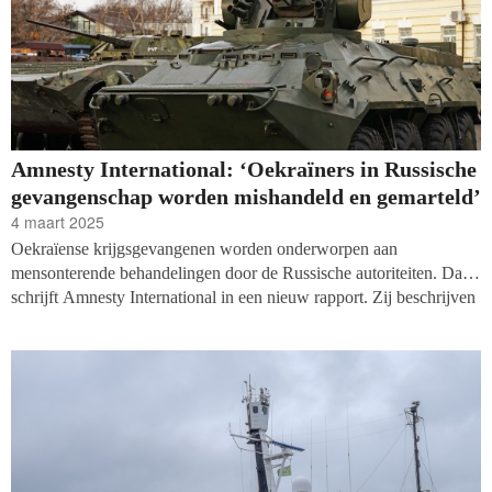
Amnesty International: ‘Oekraïners in Russische
gevangenschap worden mishandeld en gemarteld’
4 maart 2025
Oekraïense krijgsgevangenen worden onderworpen aan
mensonterende behandelingen door de Russische autoriteiten. Dat
schrijft Amnesty International in een nieuw rapport. Zij beschrijven
onder andere dat burgergevangenen worden gemarteld, geen
contact krijgen met de buitenwereld en dat mensen gedwongen
verdwijnen. ‘Deze zaken komen neer op oorlogsmisdrijven en
misdrijven tegen de mensheid.'