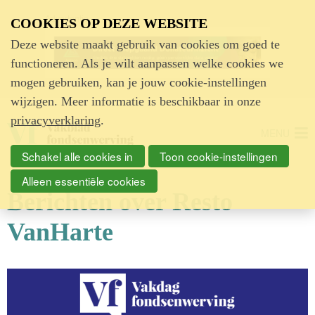
Advertentie
COOKIES OP DEZE WEBSITE
Deze website maakt gebruik van cookies om goed te
functioneren. Als je wilt aanpassen welke cookies we
mogen gebruiken, kan je jouw cookie-instellingen
wijzigen. Meer informatie is beschikbaar in onze
privacyverklaring
.
MENU
Schakel alle cookies in
Toon cookie-instellingen
Alleen essentiële cookies
Berichten over Resto
VanHarte