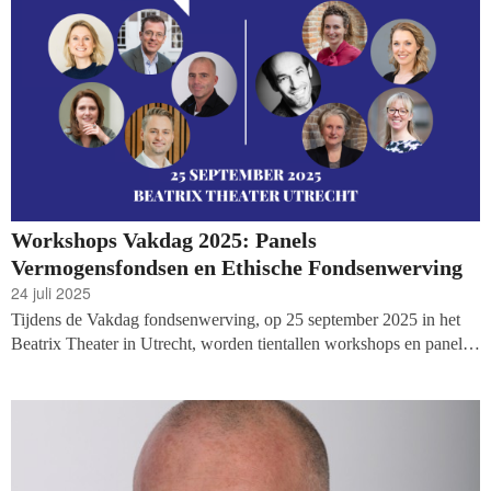
Workshops Vakdag 2025: Panels
Vermogensfondsen en Ethische Fondsenwerving
24 juli 2025
Tijdens de Vakdag fondsenwerving, op 25 september 2025 in het
Beatrix Theater in Utrecht, worden tientallen workshops en panels
georganiseerd. Vandaag kunnen we twee panels bekendmaken: er
volgen discussies over de morele afwegingen van fondsenwerving
en het bewaken van vertrouwen van donateurs, en de toekomst van
vermogensfondsen: welke trends zijn er te zien? En er volgen de
komende periode nog veel meer workshops!