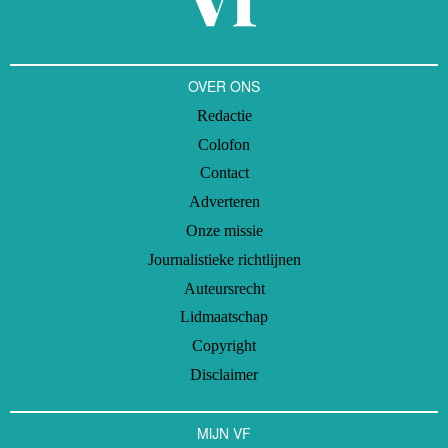
activiteiten en alternatieve wervingsmethodes op te zetten.
OVER ONS
Redactie
Colofon
Contact
Adverteren
Onze missie
Journalistieke richtlijnen
Auteursrecht
Lidmaatschap
Copyright
Disclaimer
MIJN VF