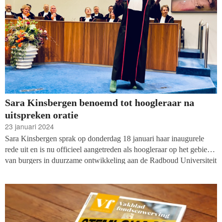
Sara Kinsbergen benoemd tot hoogleraar na
uitspreken oratie
23 januari 2024
Sara Kinsbergen sprak op donderdag 18 januari haar inaugurele
rede uit en is nu officieel aangetreden als hoogleraar op het gebied
van burgers in duurzame ontwikkeling aan de Radboud Universiteit
(bijzondere leerstoel Stichting Wilde Ganzen). In de aula van de
Nijmeegse universiteit luisterden de aanwezigen naar de oratie
getiteld ‘
The appeal of the underdog: on the role of citizens in
sustainable development.’