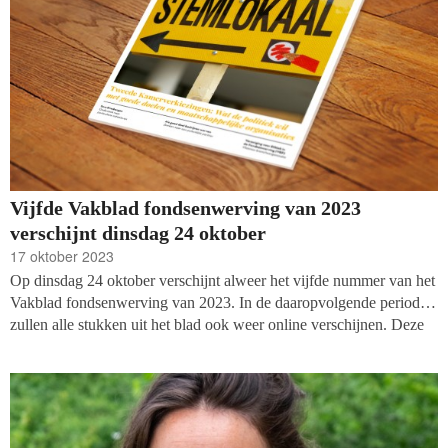
Vijfde Vakblad fondsenwerving van 2023
verschijnt dinsdag 24 oktober
17 oktober 2023
Op dinsdag 24 oktober verschijnt alweer het vijfde nummer van het
Vakblad fondsenwerving van 2023. In de daaropvolgende periode
zullen alle stukken uit het blad ook weer online verschijnen. Deze
keer lees je onder andere over de plannen die de grootst gepeilde
politieke partijen hebben met de filantropische sector, strategische
personeelsplanning (SPP) om personeelsbehoeften in te vullen,
interviews met professor Sara Kinsbergen en IFC-spreker Tony
Myers en nog veel meer.