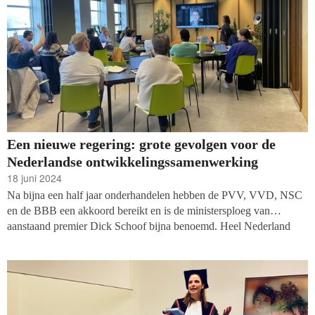
Een nieuwe regering: grote gevolgen voor de
Nederlandse ontwikkelingssamenwerking
18 juni 2024
Na bijna een half jaar onderhandelen hebben de PVV, VVD, NSC
en de BBB een akkoord bereikt en is de ministersploeg van
aanstaand premier Dick Schoof bijna benoemd. Heel Nederland
krijgt eindelijk te horen hoe deze vier partijen de toekomst zien van
Nederland. Duidelijk wordt dat er grote gevolgen zijn voor de
Nederlandse goede doelen sector in het algemeen, en voor de
ontwikkelingssamenwerking in het bijzonder.