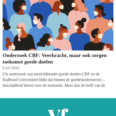
Onderzoek CBF: Veerkracht, maar ook zorgen
toekomst goede doelen
6 juli 2020
Uit onderzoek van toezichthouder goede doelen CBF en de
Radboud Universiteit blijkt dat binnen de goededoelensector
bezorgdheid heerst over de toekomst. Meer dan de helft van de
ruim zeshonderd Erkende goede doelen heeft zich activiteiten
gedeeltelijk moeten stoppen of uitstellen als gevolg van de
beperkende maatregelen. Ook zijn er zorgen over voortzetting van
activiteiten voor de komende maanden en de uitputting van
reserves. Toch laat de sector ook veerkracht zien door innovatieve