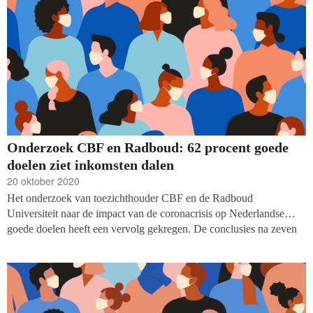
Onderzoek CBF en Radboud: 62 procent goede
doelen ziet inkomsten dalen
20 oktober 2020
Het onderzoek van toezichthouder CBF en de Radboud
Universiteit naar de impact van de coronacrisis op Nederlandse
goede doelen heeft een vervolg gekregen. De conclusies na zeven
maanden werken tijdens een pandemie? Meer dan zestig procent
van de goede doelen heeft hun inkomsten substantieel zien dalen,
ongeacht de grootte van hun organisatie. In vergelijking met de
inkomsten van 2018 verloren de deelnemende goede doelen tot
dusver ruim zes procent.