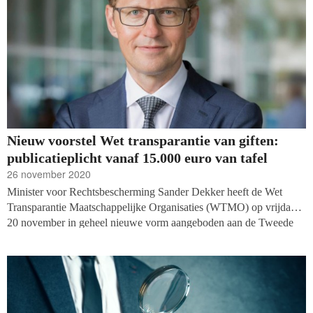
Erkenningspaspoort.
Nieuw voorstel Wet transparantie van giften:
publicatieplicht vanaf 15.000 euro van tafel
26 november 2020
Minister voor Rechtsbescherming Sander Dekker heeft de Wet
Transparantie Maatschappelijke Organisaties (WTMO) op vrijdag
20 november in geheel nieuwe vorm aangeboden aan de Tweede
Kamer. Het eerste conceptwetsvoorstel lag onder andere in de
goededoelensector onder vuur, omdat er een publicatieplicht voor
giften boven de 15.000 euro mee gemoeid ging. Die maatregel is in
het nieuwe voorstel verdwenen.