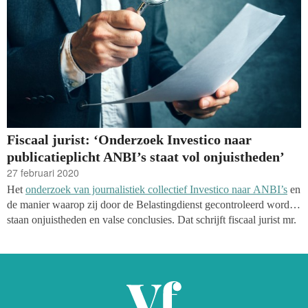
Fiscaal jurist: ‘Onderzoek Investico naar
publicatieplicht ANBI’s staat vol onjuistheden’
27 februari 2020
Het
onderzoek van journalistiek collectief Investico naar ANBI’s
en
de manier waarop zij door de Belastingdienst gecontroleerd worden
staan onjuistheden en valse conclusies. Dat schrijft fiscaal jurist mr.
dr. Ineke Koele op The Floris, een platform ‘voor deskundig en
kritisch fiscaal debat, dat van de onderbuik naar de hersenpan gaat’.