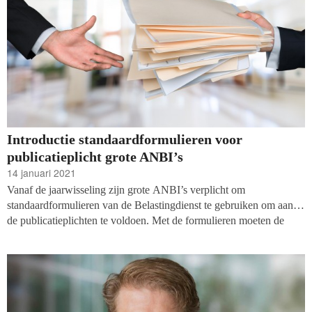
Introductie standaardformulieren voor
publicatieplicht grote ANBI’s
14 januari 2021
Vanaf de jaarwisseling zijn grote ANBI’s verplicht om
standaardformulieren van de Belastingdienst te gebruiken om aan
de publicatieplichten te voldoen. Met de formulieren moeten de
instellingen de balans en de staat van baten en lasten doorgeven en
inzicht geven in doelstellingen, activiteiten, hoofdlijnen,
bestuursstructuur en beleidsplannen. Voorheen was de vorm waarin
de informatie aangeleverd werd niet van belang. CBF Erkende
goede doelen hoeven echter niets te doen: voor hen volstaat het