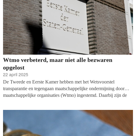
Wtmo verbeterd, maar niet alle bezwaren
opgelost
22 april 2025
De Tweede en Eerste Kamer hebben met het Wetsvoorstel
transparantie en tegengaan maatschappelijke ondermijning door
maatschappelijke organisaties (Wtmo) ingestemd. Daarbij zijn de
voor de non-profitsector ‘scherpe randen’ wat afgestompt. Zo wordt
de Wtmo alleen van toepassing op donaties van minstens 15.000
euro. Hoewel de wet volgens branchevereniging Goede Doelen
Nederland op dit moment ‘volstaat’, blijven een aantal
fundamentele bezwaren onopgelost.