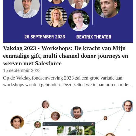
Vakdag 2023 - Workshops: De kracht van Mijn
eenmalige gift, multi channel donor journeys en
werven met Salesforce
15 september 2023
Op de Vakdag fondsenwerving 2023 zal een grote variatie aan
workshops worden gehouden. Deze zetten we in aanloop naar de
dag, op 26 september, in de spotlights. Vandaag de laatste drie
sessies: een panel over Mijn eenmalige gift, interesse naar
engagement vertalen met multi channel donor journeys en hoe Save
the Children werft met Salesforce.