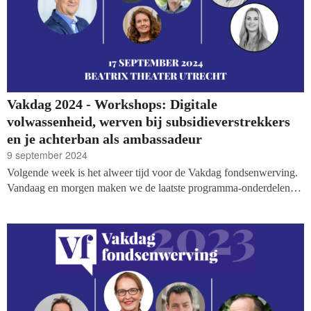
Vakdag 2024 - Workshops: Digitale
volwassenheid, werven bij subsidieverstrekkers
en je achterban als ambassadeur
9 september 2024
Volgende week is het alweer tijd voor de Vakdag fondsenwerving.
Vandaag en morgen maken we de laatste programma-onderdelen
bekend, met vandaag: Samen groeien naar digitale volwassenheid,
werven bij vermogensfondsen en subsidieverstrekkers en hoe je van
je achterban ambassadeurs maakt.
Bekijk het hele programma op
onze site.