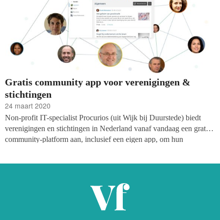
Gratis community app voor verenigingen &
stichtingen
24 maart 2020
Non-profit IT-specialist Procurios (uit Wijk bij Duurstede) biedt
verenigingen en stichtingen in Nederland vanaf vandaag een gratis
community-platform aan, inclusief een eigen app, om hun
activiteiten tijdens de coronacrisis op een minimaal niveau virtueel
door te laten lopen. Zolang de crisis voortduurt kunnen organisaties
hier gratis gebruik van maken.