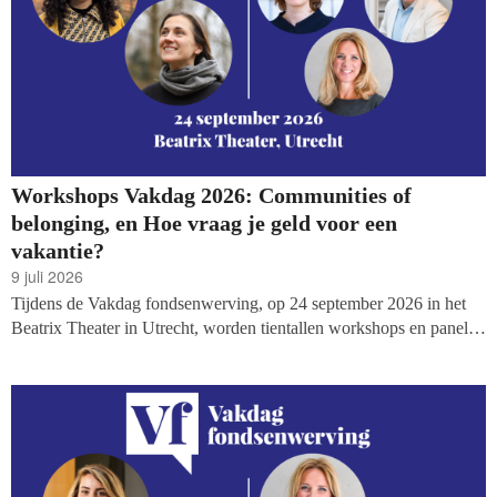
Workshops Vakdag 2026: Communities of
belonging, en Hoe vraag je geld voor een
vakantie?
9 juli 2026
Tijdens de Vakdag fondsenwerving, op 24 september 2026 in het
Beatrix Theater in Utrecht, worden tientallen workshops en panels
georganiseerd. Vandaag de volgende twee sessies: de
communitymanagers van Stichting Rooted vertellen over de manier
waarop de organisatie een nauwe gemeenschap opbouwt en wat
daaruit te leren valt, en hoe je vraag je om geld voor 'extraatjes',
zoals een vakantie?