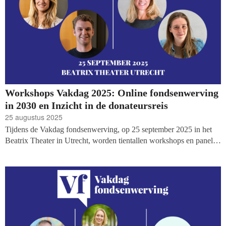
Workshops Vakdag 2025: Online fondsenwerving
in 2030 en Inzicht in de donateursreis
25 augustus 2025
Tijdens de Vakdag fondsenwerving, op 25 september 2025 in het
Beatrix Theater in Utrecht, worden tientallen workshops en panels
georganiseerd. Vandaag maken we een nieuwe workshop én een
mini-masterclass bekend: in een mini-masterclass wordt uitgebreid
vooruitgeblikt op online fondsenwerving in 2030, en een workshop
over het bouwen aan de perfecte donateursreis: van bewustzijn tot
ambassadeurschap. En er volgen de komende periode nog veel
meer workshops!