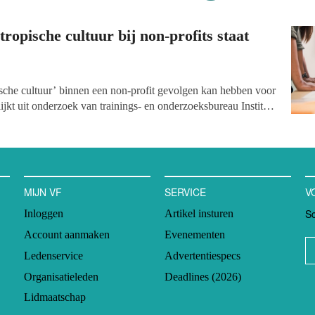
tropische cultuur bij non-profits staat
ische cultuur’ binnen een non-profit gevolgen kan hebben voor
ijkt uit onderzoek van trainings- en onderzoeksbureau Institute
opy (IFSP). In het donderdag verschenen rapport zijn 325
e hele wereld ondervraagd over de organisatie waarin zij
n en fondsenwervende prestaties. De vergaarde data wijst uit
 grotere groei van inkomsten, donateursbehoud en
 teweegbrengt. Cohesie binnen de organisatie, betrokkenheid
MIJN VF
SERVICE
V
geschreven planning zijn daarbij vitaal.
Sc
Inloggen
Artikel insturen
Account aanmaken
Evenementen
Ledenservice
Advertentiespecs
Organisatieleden
Deadlines (2026)
Lidmaatschap