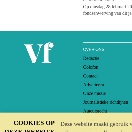
Op dinsdag 28 februari 20
fondsenwerving van dit ja
Gedurende de maand maart 
De eerste dagen dat de arti
onder andere artikelen ov
van de Taliban mee worden
eenmalige gift,
de giftena
OVER ONS
cultuursector, de (bergen)
Redactie
Colofon
Contact
Adverteren
Onze missie
Journalistieke richtlijnen
Auteursrecht
Lidmaatschap
COOKIES OP
Deze website maakt gebruik v
Copyright
DEZE WEBSITE