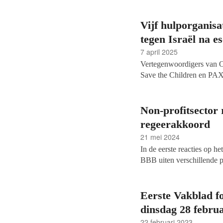
Vijf hulporganisa
tegen Israël na es
7 april 2025
Vertegenwoordigers van O
Save the Children en PAX
spreken over de Nederlands
hulporganisaties zouden gr
escalerende geweld tegen 
Non-profitsector
standpunt niet aan.
regeerakkoord
21 mei 2024
In de eerste reacties op 
BBB uiten verschillende p
vier partijen rondom cult
en filantropie hebben pote
Eerste Vakblad f
dinsdag 28 februa
22 februari 2023