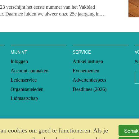
23 verschijnt het eerste nummer van het Vakblad
ar. Daarmee luiden we alweer onze 25e jaargang in.
zullen alle stukken uit het blad ook weer online verschijnen.
kelen live staan, zijn deze openbaar te lezen. Deze keer lees je
er het dilemma waar ngo's in Afghanistan onder het bewind
 geconfronteerd, het nieuwe acceptgiro-alternatief
Mijn
ftrek, academisch onderzoek naar crowdfunding in de
MIJN VF
SERVICE
V
 post van goede doelen en nog veel meer.
Sc
Inloggen
Artikel insturen
Account aanmaken
Evenementen
Ledenservice
Advertentiespecs
Organisatieleden
Deadlines (2026)
Lidmaatschap
Schake
an cookies om goed te functioneren. Als je