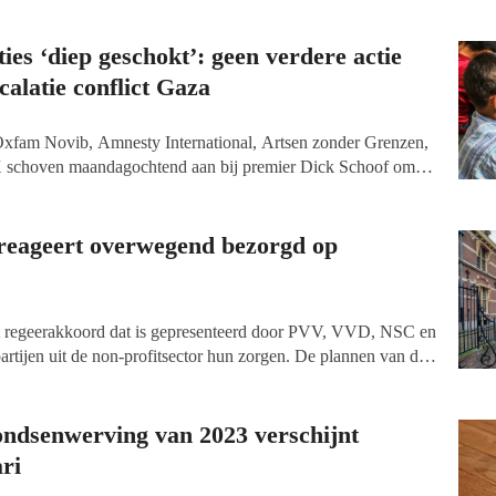
ties ‘diep geschokt’: geen verdere actie
calatie conflict Gaza
xfam Novib, Amnesty International, Artsen zonder Grenzen,
 schoven maandagochtend aan bij premier Dick Schoof om te
e steun aan Israël in het conflict in Gaza. De vijf
aag zien dat Nederland duidelijker stelling neemt tegen het
Palestijnen in Gaza, maar het kabinet Schoof past haar
 reageert overwegend bezorgd op
het regeerakkoord dat is gepresenteerd door PVV, VVD, NSC en
artijen uit de non-profitsector hun zorgen. De plannen van de
uur, ontwikkelingssamenwerking, natuur, kerken, vluchtelingen
ntieel negatieve gevolgen.
ondsenwerving van 2023 verschijnt
ri