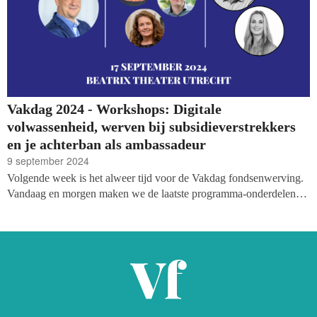
Vakdag 2024 - Workshops: Digitale
volwassenheid, werven bij subsidieverstrekkers
en je achterban als ambassadeur
9 september 2024
Volgende week is het alweer tijd voor de Vakdag fondsenwerving.
Vandaag en morgen maken we de laatste programma-onderdelen
bekend, met vandaag: Samen groeien naar digitale volwassenheid,
werven bij vermogensfondsen en subsidieverstrekkers en hoe je van
je achterban ambassadeurs maakt.
Bekijk het hele programma op
onze site.