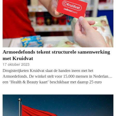
Armoedefonds tekent structurele samenwerking
met Kruidvat
17 oktober 2023
Drogisterijketen Kruidvat slaat de handen ineen met het
Armoedefonds. De winkel stelt voor 15.000 mensen in Nederland
een ‘Health & Beauty kaart’ beschikbaar met daarop 25 euro
tegoed die mensen die moeite hebben om financieel rond te komen
kunnen verzilveren. Het Armoedefonds zorgt voor de distributie
van de kaart naar lokale hulporganisaties. De organisaties brengen
het nieuws naar buiten in de week van Wereldarmoededag.