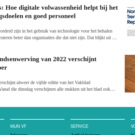
olgen de komende periode nog veel meer workshops!
: Hoe digitale volwassenheid helpt bij het
gsdoelen en goed personeel
orderd zijn in het gebruik van technologie voor het behalen
steren beter dan organisaties die dat niet zijn. Dat blijkt uit de
ofit Trends Report
van Salesforce.org, een internationaal
an het gebruik van technologie in de goededoelensector. Non-
gitaal volwassen’ zijn gebruiken de technologische middelen die
ondsenwerving van 2022 verschijnt
ebben om relaties op te bouwen en te verrijken, maar ook om
ber
te innoveren en de organisatie voor te bereiden op de
schijnt alweer de vijfde editie van het Vakblad
anaf die dinsdag verschijnen alle stukken uit het blad ook
 ze live verschijnen zullen alle artikelen openbaar te lezen
we onder andere aandacht aan de hulp aan vluchtelingen buiten
effect van sociale invloed op bloeddonaties,
growth hacking
en
lan Clayton over de positie van fondsenwervers binnen non-
MIJN VF
SERVICE
V