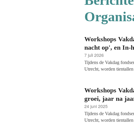
Berichte
Organis
Workshops Vakdag
nacht op', en In-
7 juli 2026
Tijdens de Vakdag fondsen
Utrecht, worden tientalle
twee sessies: de initiatie
verhaal van crowdfunding 
inspiratiesessie waarbij St
Workshops Vakda
werving.
groei, jaar na jaa
24 juni 2025
Tijdens de Vakdag fondsen
Utrecht, worden tientall
twee nieuwe sessies beken
groei van de Zorgvriende