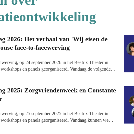
n over
atieontwikkeling
 2026: Het verhaal van 'Wij eisen de
house face-to-facewerving
werving, op 24 september 2026 in het Beatrix Theater in
n workshops en panels georganiseerd. Vandaag de volgende
fnemers achter beweging 'Wij eisen de nacht op' vertellen hun
tot functionerende maatschappelijke organistie, en een
ichting Vluchteling vertelt over hun in-house face-to-face
g 2025: Zorgvriendenweek en Constante
r
werving, op 25 september 2025 in het Beatrix Theater in
en workshops en panels georganiseerd. Vandaag kunnen we
dmaken: een kijkje in de keuken bij de totstandkoming en
nweek, en een workshop over het bewerkstellingen van