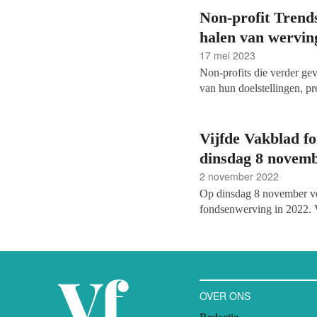
constante groei. En er v
Non-profit Trends
halen van wervin
17 mei 2023
Non-profits die verder gev
van hun doelstellingen, pre
vijfde editie van het
Nonpr
onderzoek naar de staat v
profitorganisaties die ‘di
Vijfde Vakblad f
zij tot hun beschikking h
dinsdag 8 novem
werknemers te motiveren, 
2 november 2022
toekomst.
Op dinsdag 8 november ver
fondsenwerving in 2022. V
weer online. Op de dag dat
zijn. Deze keer besteden 
de poort in Ter Apel, het 
gaan we in gesprek met A
profits.
OVER ONS