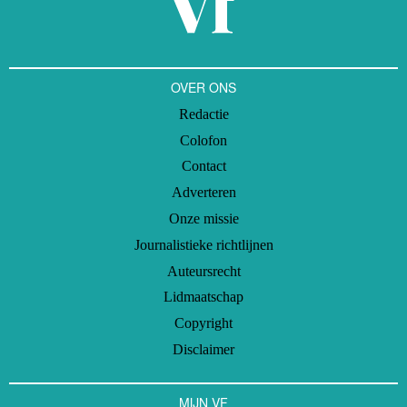
Cleantech Architechts. Vakblad fondsenwerving was erbij.
OVER ONS
Redactie
Colofon
Contact
Adverteren
Onze missie
Journalistieke richtlijnen
Auteursrecht
Lidmaatschap
Copyright
Disclaimer
MIJN VF