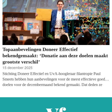
Topaanbevelingen Doneer Effectief
bekendgemaakt: ‘Donatie aan deze doelen maakt
grootste verschil’
15 december 2025
Stichting Doneer Effectief en UvA-hoogleraar filantropie Paul
Smeets hebben hun aanbevelingen voor de meest effectieve goede
doelen voor de decembermaand bekend gemaakt. Dat deden ze
woensdagavond tijdens het donateursevenement van Doneer
Effectief in Pakhuis de Zwijger, in de aanwezigheid van ruim
driehonderd bezoekers. De topaanbevelingen waren uiteindelijk
voor Animal Welfare Observatory, Nutrition International en Future