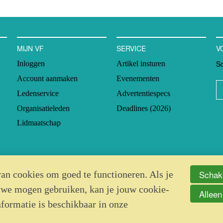
MIJN VF
SERVICE
V
Sc
Inloggen
Artikel insturen
Account aanmaken
Evenementen
Ledenservice
Advertentiespecs
Organisatieleden
Deadlines (2026)
Lidmaatschap
Schake
an cookies om goed te functioneren. Als je
 we mogen gebruiken, kan je jouw cookie-
Alleen
nformatie is beschikbaar in onze