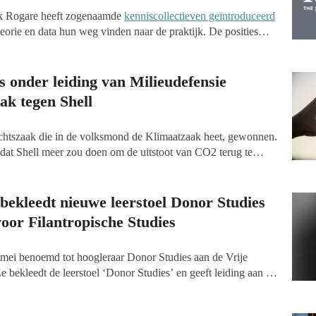
k Rogare heeft zogenaamde
kenniscollectieven geïntroduceerd
eorie en data hun weg vinden naar de praktijk. De posities
even worden onder andere ingevuld door leden van Rogare’s
g Network (CFR) met een specialisatie op een bepaald gebied
De eerste twee collectieven richten zich op bedrijfs- en
s onder leiding van Milieudefensie
ak tegen Shell
echtszaak die in de volksmond de Klimaatzaak heet, gewonnen.
e dat Shell meer zou doen om de uitstoot van CO2 terug te
Den Haag beveelt de Shell-groep en afnemers om de uitstoot
ent te reduceren voor eind 2030 ten opzichte van het niveau
ekleedt nieuwe leerstoel Donor Studies
oor Filantropische Studies
mei benoemd tot hoogleraar Donor Studies aan de Vrije
 bekleedt de leerstoel ‘Donor Studies’ en geeft leiding aan de
ntrum voor Filantropische Studies (CFS). Het onderzoek
 invloed van persoonlijke en sociale netwerkkenmerken op