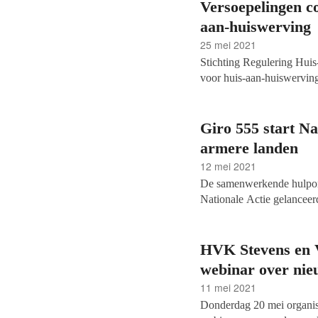
(bloed)donormotivatie en 
Versoepelingen c
gesponsord door bloedban
aan-huiswerving
25 mei 2021
Stichting Regulering Hui
voor huis-aan-huiswerving
heeft daartoe besloten al
overheid op 28 april.
Giro 555 start Na
armere landen
12 mei 2021
De samenwerkende hulporg
Nationale Actie gelanceer
kwetsbare landen. Er zijn 
ze amper of geen toegang 
doden in deze gebieden, e
HVK Stevens en 
virus.
webinar over ni
11 mei 2021
Donderdag 20 mei organi