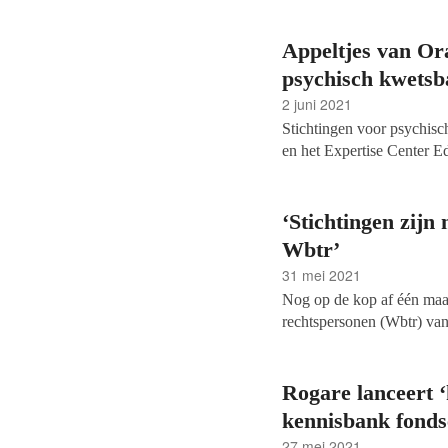
Appeltjes van Ora
psychisch kwetsb
2 juni 2021
Stichtingen voor psychisc
en het Expertise Center E
Fonds gewonnen. Het thema
Kracht’. De drie organisa
Máxima, die ook bekend m
‘Stichtingen zijn
meerjarig programma start
Wbtr’
31 mei 2021
Nog op de kop af één maa
rechtspersonen (Wbtr) van
amper op voorbereid, schr
dat 86 procent van alle b
Rogare lanceert ‘
kennisbank fond
27 mei 2021