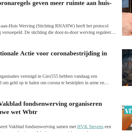
-gedrag in verschillende contexten. De nieuwe leerstoel wordt
oronaregels geven meer ruimte aan huis-
k Sanquin.
s-aan-Huis Werving (Stichting RHAHW) heeft het protocol
 versoepeld. De stichting die door-to-door werving reguleert
s gevolg van de versoepeling van de coronamaatregelen door de
tionale Actie voor coronabestrijding in
anisaties verenigd in Giro555 hebben vandaag een
d om geld op te halen om corona te bestrijden in arme en
tientallen landen die het nog altijd zeer zwaar hebben, omdat
hebben tot vaccins. Dat betekent op de korte termijn meer
n op de lange termijn de kans op nieuwe mutaties van het
Vakblad fondsenwerving organiseren
euwe wet Wbtr
seert Vakblad fondsenwerving samen met
HVK Stevens
een