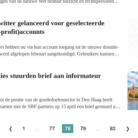
lgen van de nieuwe Wet bestuur toezicht en rechtspersonen
gestaan bij wijzigingen in de ANBI-wetgeving.
Deelname is
itter gelanceerd voor geselecteerde
-profit)accounts
ers hebben nu via hun account toegang tot de nieuwe donatie-
 werd afgelopen februari aangekondigd. Gebruikers kunnen
iële bijdrage vragen. Vooralsnog is de functie beschikbaar
al in het Engels tweetende journalisten, experts en non-profits.
ies stuurden brief aan informateur
r de positie van de goededoelensector in Den Haag heeft
amen met de SBF-partners op 15 april een brief gestuurd aan
enk Willink. In de brief beschrijft de
 onder andere hoe belangrijk het is om maatschappelijke en
gevolg zijn van corona de kop in te drukken en pleit het voor
1
...
77
78
79
...
82
n regelgeving.