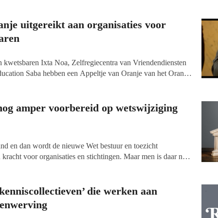
nje uitgereikt aan organisaties voor
aren
h kwetsbaren Ixta Noa, Zelfregiecentra van Vriendendiensten
ducation Saba hebben een Appeltje van Oranje van het Oranje
 van de jaarlijkse uitreiking was deze keer ‘Mentale
ties kregen de prijs dinsdagmiddag uit handen van Koningin
aakte dat het Oranje Fonds, samen met Stichting MIND, een
 nog amper voorbereid op wetswijziging
 tegen mentale problemen.
nd en dan wordt de nieuwe Wet bestuur en toezicht
 kracht voor organisaties en stichtingen. Maar men is daar nog
ijft Vereniging NOV. Uit nog te publiceren onderzoek blijkt
esturen nog geen actie heeft ondernomen.
kenniscollectieven’ die werken aan
senwerving