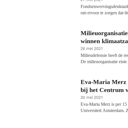
Fondsenwervingsdenktan
om ervoor te zorgen dat th
binnen die kenniscollecti
eigen Critical Fundraisin
binnen de fondsenwerving. 
Milieuorganisatie
nalatenschappenwerving.
winnen klimaatza
26 mei 2021
Milieudefensie heeft de r
De milieuorganisatie eist
dringen. De rechtbank in 
van CO2 met netto 45 proc
van 2019.
Eva-Maria Merz b
bij het Centrum v
26 mei 2021
Eva-Maria Merz is per 15 
Universiteit Amsterdam. Ze
DONORS groep van het Ce
van Merz richt zich op de