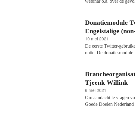
webinar o.a. over de gevo
(Wbtr). Ook wordt er stil
gratis.
Donatiemodule Tw
Engelstalige (non
10 mei 2021
De eerste Twitter-gebruik
optie. De donatie-module
hun volgers om een financ
voor een geselecteerd aant
Brancheorganisat
Tjeenk Willink
6 mei 2021
Om aandacht te vragen voo
Goede Doelen Nederland s
de informateur, Herman Tje
branchevertegenwoordiging
sociale problemen die het 
minder beperkende wet- e