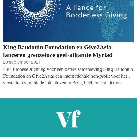
King Baudouin Foundation en Give2Asia
lanceren grenzeloze geef-alliantie Myriad
20 september 2021
De Europese stichting voor een betere samenleving King Baudouin
Foundation en Give2Asia, een internationale non-profit voor het
versterken van lokale initiatieven in Azië, hebben een nieuwe
alliantie voor internationaal geven gelanceerd: Myriad. De alliantie
staat open voor partners in andere regio’s en probeert de groei van
wereldwijde filantropische bewegingen te stimuleren en mensen
over de hele wereld met elkaar te verbinden.