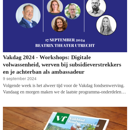
Vakdag 2024 - Workshops: Digitale
volwassenheid, werven bij subsidieverstrekkers
en je achterban als ambassadeur
9 september 2024
Volgende week is het alweer tijd voor de Vakdag fondsenwerving.
Vandaag en morgen maken we de laatste programma-onderdelen
bekend, met vandaag: Samen groeien naar digitale volwassenheid,
werven bij vermogensfondsen en subsidieverstrekkers en hoe je van
je achterban ambassadeurs maakt.
Bekijk het hele programma op
onze site.