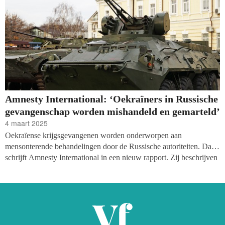
Amnesty International: ‘Oekraïners in Russische
gevangenschap worden mishandeld en gemarteld’
4 maart 2025
Oekraïense krijgsgevangenen worden onderworpen aan
mensonterende behandelingen door de Russische autoriteiten. Dat
schrijft Amnesty International in een nieuw rapport. Zij beschrijven
onder andere dat burgergevangenen worden gemarteld, geen
contact krijgen met de buitenwereld en dat mensen gedwongen
verdwijnen. ‘Deze zaken komen neer op oorlogsmisdrijven en
misdrijven tegen de mensheid.'