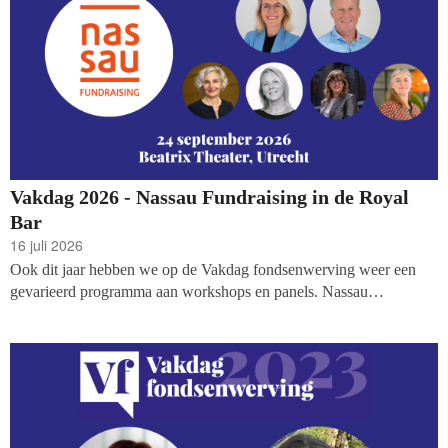
Vakdag 2026 - Nassau Fundraising in de Royal
Bar
16 juli 2026
Ook dit jaar hebben we op de Vakdag fondsenwerving weer een
gevarieerd programma aan workshops en panels. Nassau
Fundraising neemt, net zoals tijdens voorgaande edities, haar intrek
in de Royal Bar, grenzend aan de foyer van het theater. In elke
sessieronde wordt er een workshop verzorgd over verschillende
onderwerpen, waaronder
high value
proposities en
Great
Fundraising
.