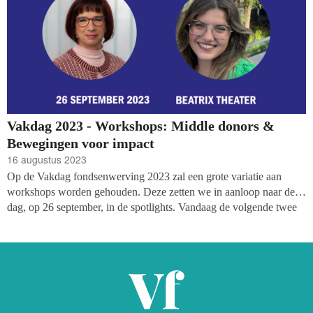
Vakdag 2023 - Workshops: Middle donors &
Bewegingen voor impact
16 augustus 2023
Op de Vakdag fondsenwerving 2023 zal een grote variatie aan
workshops worden gehouden. Deze zetten we in aanloop naar de
dag, op 26 september, in de spotlights. Vandaag de volgende twee
sessies: een workshop over middle donors - het 'verwaarloosde'
middle child
van fondsenwerving, en een sessie over het bouwen
van bewegingen voor impact. Deze workshops worden verzorgd in
samenwerking met Vakdag-partners IFC en FAB.