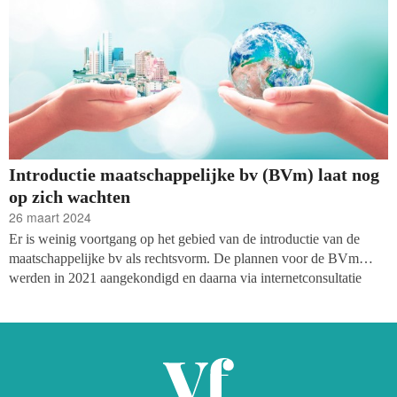
Introductie maatschappelijke bv (BVm) laat nog
op zich wachten
26 maart 2024
Er is weinig voortgang op het gebied van de introductie van de
maatschappelijke bv als rechtsvorm. De plannen voor de BVm
werden in 2021 aangekondigd en daarna via internetconsultatie
besproken, maar sindsdien zijn er weinig vorderingen. Op
Kamervragen van de ChristenUnie deze maand antwoordde
minister Adriaansens van Economische Zaken (EZK) dat er nog
‘onopgeloste hobbels’ zijn bij het vormgeven van de rechtsvorm.